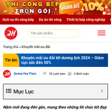
Skip to main content
Dịch vụ thi công bếp
Dự án thi công
Thiết bị bếp công nghiệp
Trang chủ
»
Khuyến mãi ưu đãi
Khuyến mãi ưu đãi tết dương lịch 2024 – Giảm
Tin tức
cực sốc đến 50%
Quang Huy Plaza
78 Lượt xem
0 Bình luận
Mục Lục
Năm mới đang đến gần, mang theo những lời chúc tốt đẹp