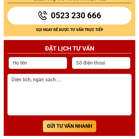
0523 230 666
GỌI NGAY ĐỂ ĐƯỢC TƯ VẤN TRỰC TIẾP
ĐẶT LỊCH TƯ VẤN
Họ tên
Số điện thoại
Diện tích, ngân sách.....
GỬI TƯ VẤN NHANH