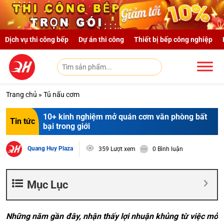
Skip to main content
Dịch vụ thi công bếp
Dự án thi công
Thiết bị bếp công nghiệp
Trang chủ
»
Tủ nấu cơm
10+ kinh nghiệm mở quán cơm văn phòng bất
Tin tức
bại trong giới
Quang Huy Plaza
359 Lượt xem
0 Bình luận
Mục Lục
Những năm gần đây, nhận thấy lợi nhuận khủng từ việc mở