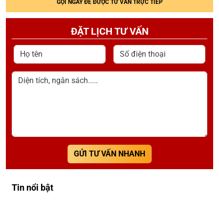
GỌI NGAY ĐỂ ĐƯỢC TƯ VẤN TRỰC TIẾP
ĐẶT LỊCH TƯ VẤN
Họ tên
Số điện thoại
Diện tích, ngân sách.....
GỬI TƯ VẤN NHANH
Tin nổi bật