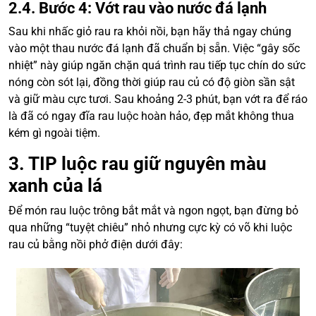
2.4. Bước 4: Vớt rau vào nước đá lạnh
Sau khi nhấc giỏ rau ra khỏi nồi, bạn hãy thả ngay chúng
vào một thau nước đá lạnh đã chuẩn bị sẵn. Việc “gây sốc
nhiệt” này giúp ngăn chặn quá trình rau tiếp tục chín do sức
nóng còn sót lại, đồng thời giúp rau củ có độ giòn sần sật
và giữ màu cực tươi. Sau khoảng 2-3 phút, bạn vớt ra để ráo
là đã có ngay đĩa rau luộc hoàn hảo, đẹp mắt không thua
kém gì ngoài tiệm.
3. TIP luộc rau giữ nguyên màu
xanh của lá
Để món rau luộc trông bắt mắt và ngon ngọt, bạn đừng bỏ
qua những “tuyệt chiêu” nhỏ nhưng cực kỳ có võ khi luộc
rau củ bằng nồi phở điện dưới đây: