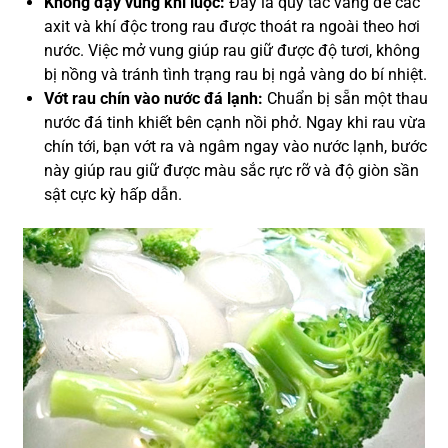
Không đậy vung khi luộc:
Đây là quy tắc vàng để các
axit và khí độc trong rau được thoát ra ngoài theo hơi
nước. Việc mở vung giúp rau giữ được độ tươi, không
bị nồng và tránh tình trạng rau bị ngả vàng do bí nhiệt.
Vớt rau chín vào nước đá lạnh:
Chuẩn bị sẵn một thau
nước đá tinh khiết bên cạnh nồi phở. Ngay khi rau vừa
chín tới, bạn vớt ra và ngâm ngay vào nước lạnh, bước
này giúp rau giữ được màu sắc rực rỡ và độ giòn sần
sật cực kỳ hấp dẫn.