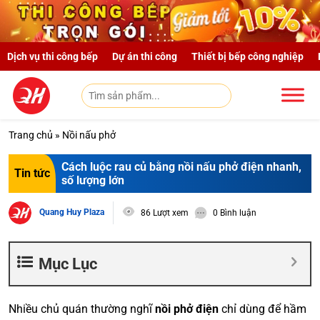
Skip to main content
Dịch vụ thi công bếp
Dự án thi công
Thiết bị bếp công nghiệp
Trang chủ
»
Nồi nấu phở
Cách luộc rau củ bằng nồi nấu phở điện nhanh,
Tin tức
số lượng lớn
Quang Huy Plaza
86 Lượt xem
0 Bình luận
Mục Lục
Nhiều chủ quán thường nghĩ
nồi phở điện
chỉ dùng để hầm