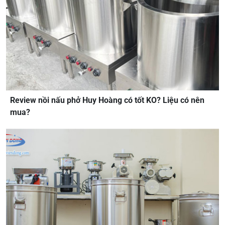
Review nồi nấu phở Huy Hoàng có tốt KO? Liệu có nên
mua?