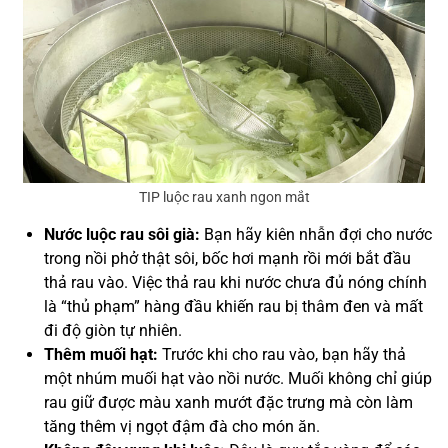
TIP luộc rau xanh ngon mắt
Nước luộc rau sôi già:
Bạn hãy kiên nhẫn đợi cho nước
trong nồi phở thật sôi, bốc hơi mạnh rồi mới bắt đầu
thả rau vào. Việc thả rau khi nước chưa đủ nóng chính
là “thủ phạm” hàng đầu khiến rau bị thâm đen và mất
đi độ giòn tự nhiên.
Thêm muối hạt:
Trước khi cho rau vào, bạn hãy thả
một nhúm muối hạt vào nồi nước. Muối không chỉ giúp
rau giữ được màu xanh mướt đặc trưng mà còn làm
tăng thêm vị ngọt đậm đà cho món ăn.