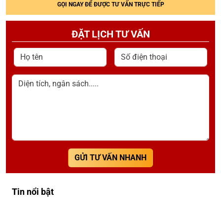
GỌI NGAY ĐỂ ĐƯỢC TƯ VẤN TRỰC TIẾP
ĐẶT LỊCH TƯ VẤN
Họ tên
Số điện thoại
Diện tích, ngân sách.....
GỬI TƯ VẤN NHANH
Tin nổi bật