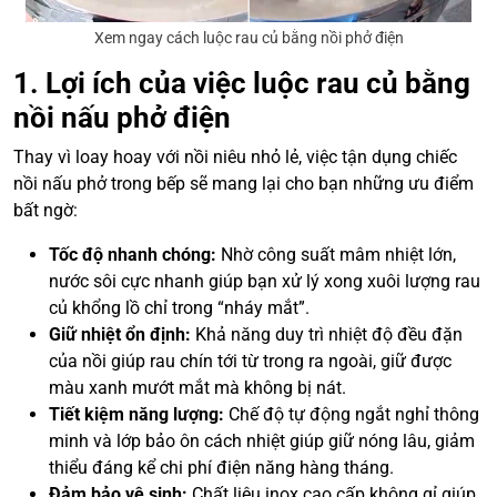
Xem ngay cách luộc rau củ bằng nồi phở điện
1. Lợi ích của việc luộc rau củ bằng
nồi nấu phở điện
Thay vì loay hoay với nồi niêu nhỏ lẻ, việc tận dụng chiếc
nồi nấu phở trong bếp sẽ mang lại cho bạn những ưu điểm
bất ngờ:
Tốc độ nhanh chóng:
Nhờ công suất mâm nhiệt lớn,
nước sôi cực nhanh giúp bạn xử lý xong xuôi lượng rau
củ khổng lồ chỉ trong “nháy mắt”.
Giữ nhiệt ổn định:
Khả năng duy trì nhiệt độ đều đặn
của nồi giúp rau chín tới từ trong ra ngoài, giữ được
màu xanh mướt mắt mà không bị nát.
Tiết kiệm năng lượng:
Chế độ tự động ngắt nghỉ thông
minh và lớp bảo ôn cách nhiệt giúp giữ nóng lâu, giảm
thiểu đáng kể chi phí điện năng hàng tháng.
Đảm bảo vệ sinh:
Chất liệu inox cao cấp không gỉ giúp