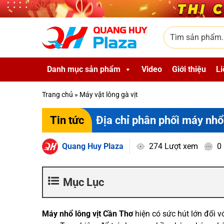
Skip to main content
Tìm sản phẩm
Danh mục sản phẩm
Video
Giới thiệu
Li
Trang chủ
»
Máy vặt lông gà vịt
Địa chỉ phân phối máy nhổ l
Tin tức
Quang Huy Plaza
274 Lượt xem
0
Mục Lục
Máy nhổ lông vịt Cần Thơ
hiện có sức hút lớn đối v