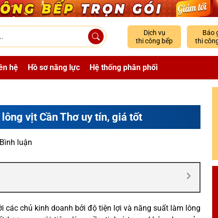
Dịch vụ
Báo 
thi công bếp
thi côn
ên hệ
Hồ sơ năng lực
Hệ thống phân phối
ông vịt Cần Thơ uy tín, giá tốt
 Bình luận
ới các chủ kinh doanh bởi độ tiện lợi và năng suất làm lông