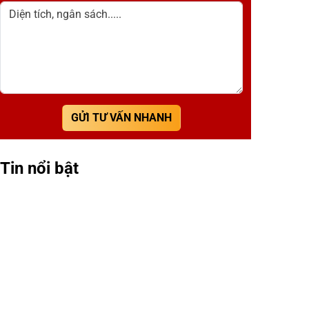
Diện tích, ngân sách.....
GỬI TƯ VẤN NHANH
Tin nổi bật