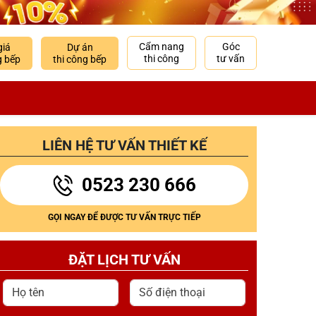
Cẩm nang
Góc
giá
Dự án
thi công
tư vấn
g bếp
thi công bếp
LIÊN HỆ TƯ VẤN THIẾT KẾ
0523 230 666
GỌI NGAY ĐỂ ĐƯỢC TƯ VẤN TRỰC TIẾP
ĐẶT LỊCH TƯ VẤN
Họ tên
Số điện thoại