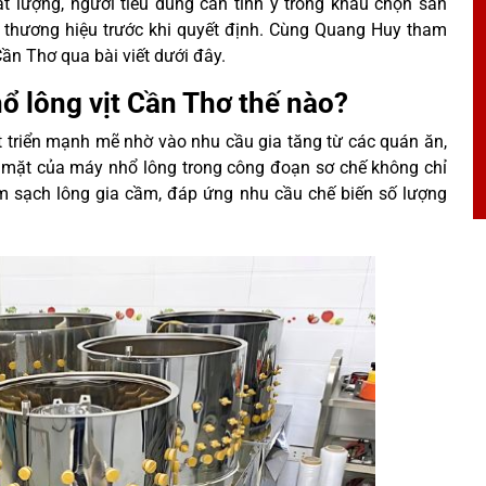
 lượng, người tiêu dùng cần tinh ý trong khâu chọn sản
và thương hiệu trước khi quyết định. Cùng Quang Huy tham
Cần Thơ qua bài viết dưới đây.
ổ lông vịt Cần Thơ thế nào?
t triển mạnh mẽ nhờ vào nhu cầu gia tăng từ các quán ăn,
 mặt của máy nhổ lông trong công đoạn sơ chế không chỉ
làm sạch lông gia cầm, đáp ứng nhu cầu chế biến số lượng