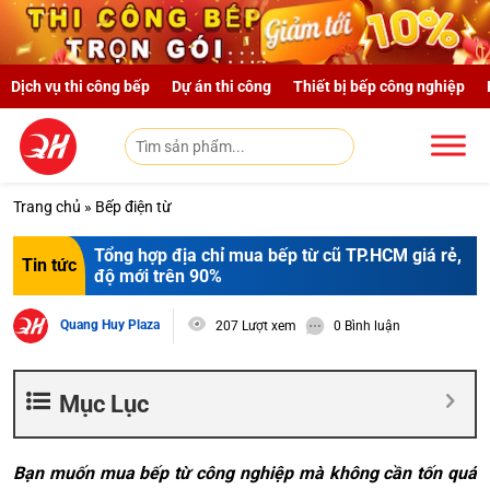
Skip to main content
Dịch vụ thi công bếp
Dự án thi công
Thiết bị bếp công nghiệp
Trang chủ
»
Bếp điện từ
Tổng hợp địa chỉ mua bếp từ cũ TP.HCM giá rẻ,
Tin tức
độ mới trên 90%
Quang Huy Plaza
207 Lượt xem
0 Bình luận
Mục Lục
Bạn muốn mua bếp từ công nghiệp mà không cần tốn quá