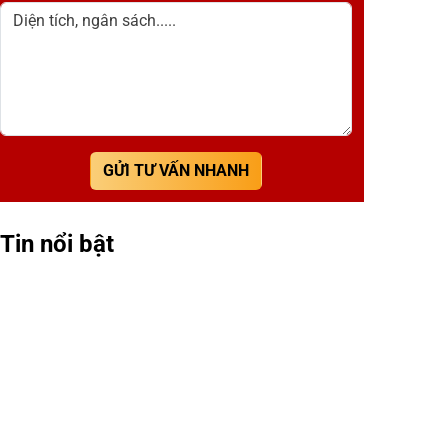
Diện tích, ngân sách.....
GỬI TƯ VẤN NHANH
Tin nổi bật