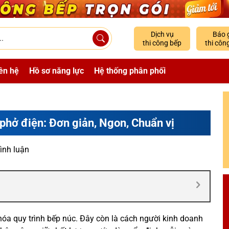
Dịch vụ
Báo 
thi công bếp
thi côn
ên hệ
Hồ sơ năng lực
Hệ thống phân phối
 phở điện: Đơn giản, Ngon, Chuẩn vị
ình luận
óa quy trình bếp núc. Đây còn là cách người kinh doanh