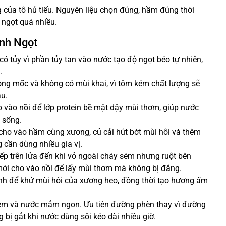
của tô hủ tiếu. Nguyên liệu chọn đúng, hầm đúng thời
 ngọt quá nhiều.
nh Ngọt
 tủy vì phần tủy tan vào nước tạo độ ngọt béo tự nhiên,
.
ng mốc và không có mùi khai, vì tôm kém chất lượng sẽ
u.
 vào nồi để lớp protein bề mặt dậy mùi thơm, giúp nước
 sống.
cho vào hầm cùng xương, củ cải hút bớt mùi hôi và thêm
 cần dùng nhiều gia vị.
ếp trên lửa đến khi vỏ ngoài cháy sém nhưng ruột bên
mới cho vào nồi để lấy mùi thơm mà không bị đắng.
h để khử mùi hôi của xương heo, đồng thời tạo hương ấm
êm và nước mắm ngon. Ưu tiên đường phèn thay vì đường
 bị gắt khi nước dùng sôi kéo dài nhiều giờ.