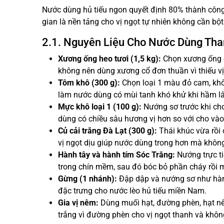
Nước dùng hủ tiếu ngon quyết định 80% thành công 
gian là nền tảng cho vị ngọt tự nhiên không cần bột
2.1. Nguyên Liệu Cho Nước Dùng Tha
Xương ống heo tươi (1,5 kg):
Chọn xương ống có
không nên dùng xương cổ đơn thuần vì thiếu vị
Tôm khô (300 g):
Chọn loại 1 màu đỏ cam, khô
làm nước dùng có mùi tanh khó khử khi hầm lâ
Mực khô loại 1 (100 g):
Nướng sơ trước khi cho
dùng có chiều sâu hương vị hơn so với cho vào
Củ cải trắng Đà Lạt (300 g):
Thái khúc vừa rồi 
vị ngọt dịu giúp nước dùng trong hơn mà không
Hành tây và hành tím Sóc Trăng:
Nướng trực ti
trong chín mềm, sau đó bóc bỏ phần cháy rồi 
Gừng (1 nhánh):
Đập dập và nướng sơ như hàn
đặc trưng cho nước lèo hủ tiếu miền Nam.
Gia vị nêm:
Dùng muối hạt, đường phèn, hạt n
trắng vì đường phèn cho vị ngọt thanh và không