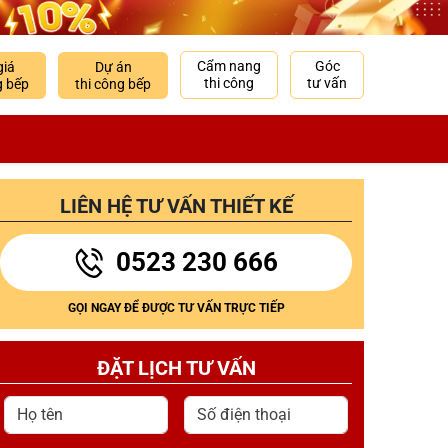
Cẩm nang
Góc
giá
Dự án
thi công
tư vấn
g bếp
thi công bếp
LIÊN HỆ TƯ VẤN THIẾT KẾ
0523 230 666
GỌI NGAY ĐỂ ĐƯỢC TƯ VẤN TRỰC TIẾP
ĐẶT LỊCH TƯ VẤN
Họ tên
Số điện thoại