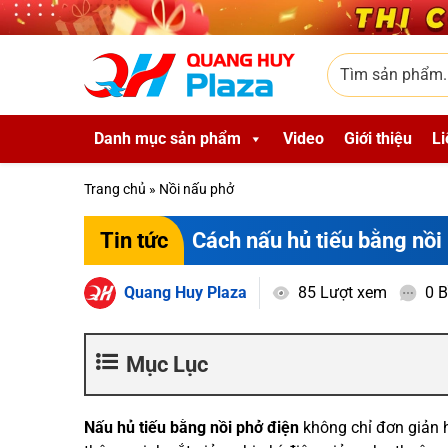
Skip to main content
Tìm sản phẩm
Danh mục sản phẩm
Video
Giới thiệu
Li
Trang chủ
»
Nồi nấu phở
Cách nấu hủ tiếu bằng nồi
Tin tức
Quang Huy Plaza
85 Lượt xem
0 B
Mục Lục
Nấu hủ tiếu bằng nồi phở điện
không chỉ đơn giản h