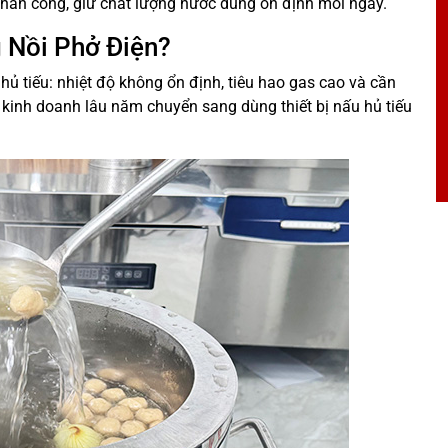
nhân công, giữ chất lượng nước dùng ổn định mỗi ngày.
g Nồi Phở Điện?
hủ tiếu: nhiệt độ không ổn định, tiêu hao gas cao và cần
n kinh doanh lâu năm chuyển sang dùng thiết bị nấu hủ tiếu