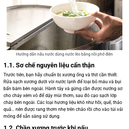
Hướng dẫn nấu nước dùng nước lèo bằng nồi phở điện
1.1. Sơ chế nguyên liệu cẩn thận
Trước tiên, bạn hãy chuẩn bị xương ống và thịt cần thiết.
Rửa sạch xương dưới vòi nước lạnh để loại bỏ máu và bụi
bẩn bám bên ngoài. Hành tây và gừng cần được nướng sơ
cho cháy xém vỏ để dậy mùi thơm, sau đó cạo sạch lớp
cháy bên ngoài. Các loại hương liệu khô như hồi, quế, thảo
quả… nên được rang thơm nhẹ trên chảo rồi cho vào túi vải
mỏng để sẵn sàng sử dụng.
1.2. Chần xương trước khi nấu