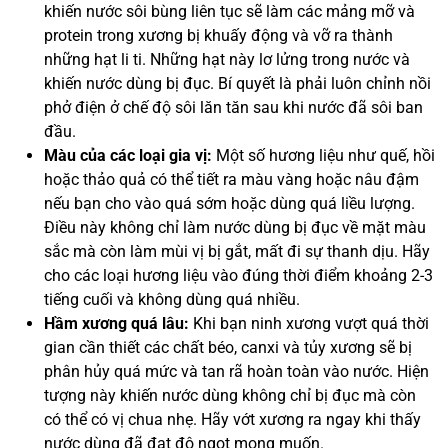
khiến nước sôi bùng liên tục sẽ làm các mảng mỡ và
protein trong xương bị khuấy động và vỡ ra thành
những hạt li ti. Những hạt này lơ lửng trong nước và
khiến nước dùng bị đục. Bí quyết là phải luôn chỉnh nồi
phở điện ở chế độ sôi lăn tăn sau khi nước đã sôi ban
đầu.
Màu của các loại gia vị:
Một số hương liệu như quế, hồi
hoặc thảo quả có thể tiết ra màu vàng hoặc nâu đậm
nếu bạn cho vào quá sớm hoặc dùng quá liều lượng.
Điều này không chỉ làm nước dùng bị đục về mặt màu
sắc mà còn làm mùi vị bị gắt, mất đi sự thanh dịu. Hãy
cho các loại hương liệu vào đúng thời điểm khoảng 2-3
tiếng cuối và không dùng quá nhiều.
Hầm xương quá lâu:
Khi bạn ninh xương vượt quá thời
gian cần thiết các chất béo, canxi và tủy xương sẽ bị
phân hủy quá mức và tan rã hoàn toàn vào nước. Hiện
tượng này khiến nước dùng không chỉ bị đục mà còn
có thể có vị chua nhẹ. Hãy vớt xương ra ngay khi thấy
nước dùng đã đạt độ ngọt mong muốn.