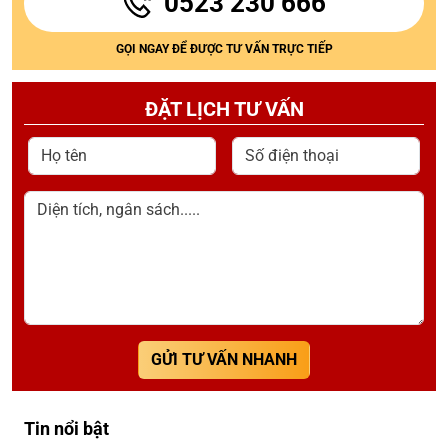
0523 230 666
GỌI NGAY ĐỂ ĐƯỢC TƯ VẤN TRỰC TIẾP
ĐẶT LỊCH TƯ VẤN
Họ tên
Số điện thoại
Diện tích, ngân sách.....
GỬI TƯ VẤN NHANH
Tin nổi bật