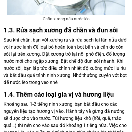
Chần xương nấu nước lèo
1.3. Rửa sạch xương đã chần và đun sôi
Sau khi chần, bạn vớt xương ra và rửa sạch lại lần nữa dưới
vòi nước lạnh để loại bỏ hoàn toàn bọt bẩn và cặn dơ còn
sót lại trên xương. Đặt xương trở lại nồi phở điện, đổ lượng
nước mới cho ngập xương. Bật chế độ đun sôi nhanh. Khi
nước sôi, bạn lập tức điều chỉnh nhiệt độ xuống mức liu riu
và bắt đầu quá trình ninh xương. Nhớ thường xuyên vớt bọt
để nước lèo trong veo nhé!
1.4. Thêm các loại gia vị và hương liệu
Khoảng sau 1-2 tiếng ninh xương, bạn bắt đầu cho các
nguyên liệu tạo hương vị vào. Hành tây và gừng đã nướng
sẽ được cho vào trước. Túi hương liệu khô (hồi, quế, thảo
quả…) thì nên cho vào sau đó khoảng 1 tiếng nữa. Việc cho