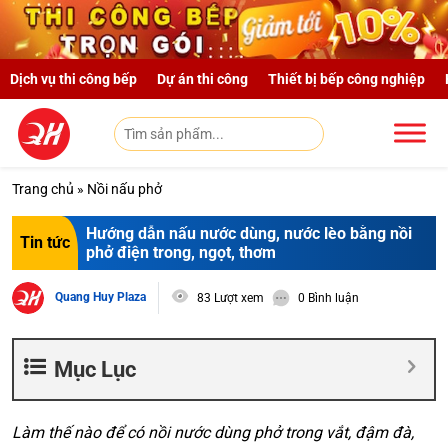
Skip to main content
Dịch vụ thi công bếp
Dự án thi công
Thiết bị bếp công nghiệp
Trang chủ
»
Nồi nấu phở
Hướng dẫn nấu nước dùng, nước lèo bằng nồi
Tin tức
phở điện trong, ngọt, thơm
Quang Huy Plaza
83 Lượt xem
0 Bình luận
Mục Lục
Làm thế nào để có nồi nước dùng phở trong vắt, đậm đà,