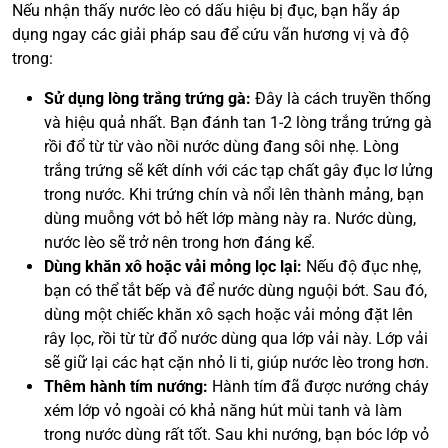
Nếu nhận thấy nước lèo có dấu hiệu bị đục, bạn hãy áp
dụng ngay các giải pháp sau để cứu vãn hương vị và độ
trong:
Sử dụng lòng trắng trứng gà:
Đây là cách truyền thống
và hiệu quả nhất. Bạn đánh tan 1-2 lòng trắng trứng gà
rồi đổ từ từ vào nồi nước dùng đang sôi nhẹ. Lòng
trắng trứng sẽ kết dính với các tạp chất gây đục lơ lửng
trong nước. Khi trứng chín và nổi lên thành mảng, bạn
dùng muỗng vớt bỏ hết lớp màng này ra. Nước dùng,
nước lèo sẽ trở nên trong hơn đáng kể.
Dùng khăn xô hoặc vải mỏng lọc lại:
Nếu độ đục nhẹ,
bạn có thể tắt bếp và để nước dùng nguội bớt. Sau đó,
dùng một chiếc khăn xô sạch hoặc vải mỏng đặt lên
rây lọc, rồi từ từ đổ nước dùng qua lớp vải này. Lớp vải
sẽ giữ lại các hạt cặn nhỏ li ti, giúp nước lèo trong hơn.
Thêm hành tím nướng:
Hành tím đã được nướng cháy
xém lớp vỏ ngoài có khả năng hút mùi tanh và làm
trong nước dùng rất tốt. Sau khi nướng, bạn bóc lớp vỏ