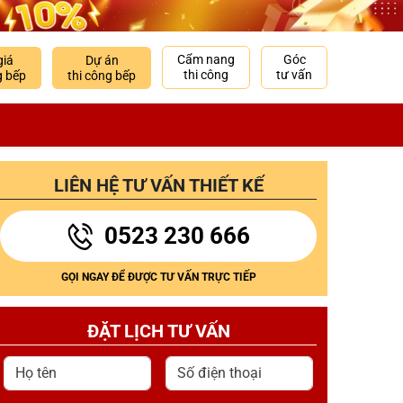
Cẩm nang
Góc
giá
Dự án
thi công
tư vấn
g bếp
thi công bếp
LIÊN HỆ TƯ VẤN THIẾT KẾ
0523 230 666
GỌI NGAY ĐỂ ĐƯỢC TƯ VẤN TRỰC TIẾP
ĐẶT LỊCH TƯ VẤN
Họ tên
Số điện thoại