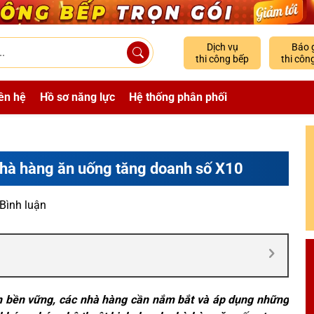
Dịch vụ
Báo 
thi công bếp
thi côn
ên hệ
Hồ sơ năng lực
Hệ thống phân phối
nhà hàng ăn uống tăng doanh số X10
 Bình luận
iển bền vững, các nhà hàng cần nắm bắt và áp dụng những