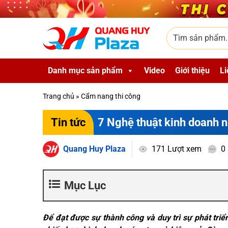
Skip to main content
Tìm sản phẩm
Danh mục sản phẩm
Video
Giới thiệu
Li
Trang chủ
»
Cẩm nang thi công
7 Nghệ thuật kinh doanh 
Tin tức
Quang Huy Plaza
171 Lượt xem
0
Mục Lục
Để đạt được sự thành công và duy trì sự phát tr