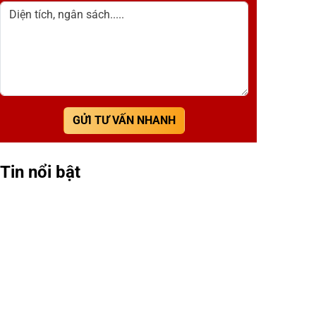
Diện tích, ngân sách.....
GỬI TƯ VẤN NHANH
Tin nổi bật