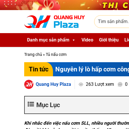
Skip to main content
Tìm sản phẩm
Danh mục sản phẩm
Video
Giới thiệu
Li
Trang chủ
»
Tủ nấu cơm
Nguyên lý lò hấp cơm công
Tin tức
Quang Huy Plaza
263 Lượt xem
0
Mục Lục
Khi nhắc đến việc nấu cơm SLL, nhiều người thườn