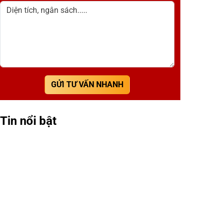
Diện tích, ngân sách.....
GỬI TƯ VẤN NHANH
Tin nổi bật