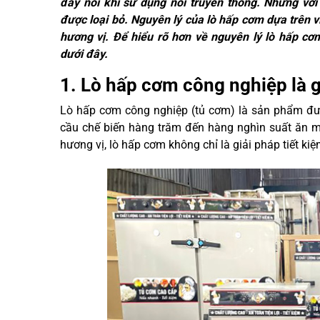
đáy nồi khi sử dụng nồi truyền thống. Nhưng vớ
được loại bỏ. Nguyên lý của lò hấp cơm dựa trên 
hương vị. Để hiểu rõ hơn về nguyên lý lò hấp c
dưới đây.
1. Lò hấp cơm công nghiệp là g
Lò hấp cơm công nghiệp (tủ cơm) là sản phẩm đượ
cầu chế biến hàng trăm đến hàng nghìn suất ăn 
hương vị, lò hấp cơm không chỉ là giải pháp tiết k