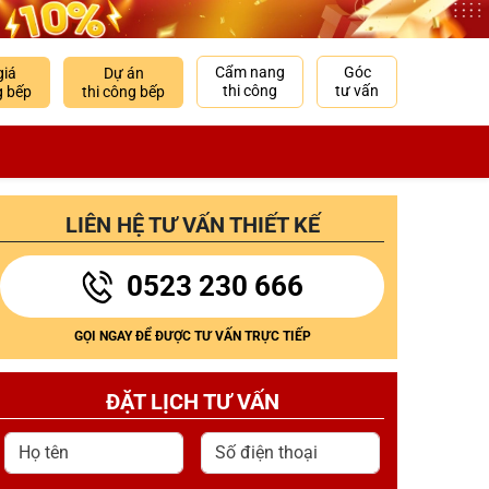
Cẩm nang
Góc
giá
Dự án
thi công
tư vấn
g bếp
thi công bếp
LIÊN HỆ TƯ VẤN THIẾT KẾ
0523 230 666
GỌI NGAY ĐỂ ĐƯỢC TƯ VẤN TRỰC TIẾP
ĐẶT LỊCH TƯ VẤN
Họ tên
Số điện thoại