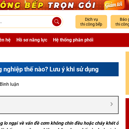
Dịch vụ
Báo 
thi công bếp
thi côn
ên hệ
Hồ sơ năng lực
Hệ thống phân phối
 nghiệp thế nào? Lưu ý khi sử dụng
 Bình luận
g lo ngại về vấn đề cơm không chín đều hoặc cháy khét ở