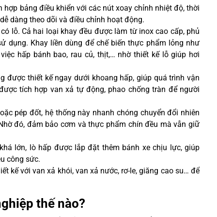
h hợp bảng điều khiển với các nút xoay chỉnh nhiệt độ, thời
dễ dàng theo dõi và điều chỉnh hoạt động.
y có lỗ. Cả hai loại khay đều được làm từ inox cao cấp, phủ
 sử dụng. Khay liền dùng để chế biến thực phẩm lỏng như
iệc hấp bánh bao, rau củ, thịt,… nhờ thiết kế lỗ giúp hơi
g được thiết kế ngay dưới khoang hấp, giúp quá trình vận
được tích hợp van xả tự động, phao chống tràn để người
hoặc pép đốt, hệ thống này nhanh chóng chuyển đổi nhiên
u. Nhờ đó, đảm bảo cơm và thực phẩm chín đều mà vẫn giữ
 khá lớn, lò hấp được lắp đặt thêm bánh xe chịu lực, giúp
u công sức.
iết kế với van xả khói, van xả nước, rơ-le, giăng cao su… để
nghiệp thế nào?