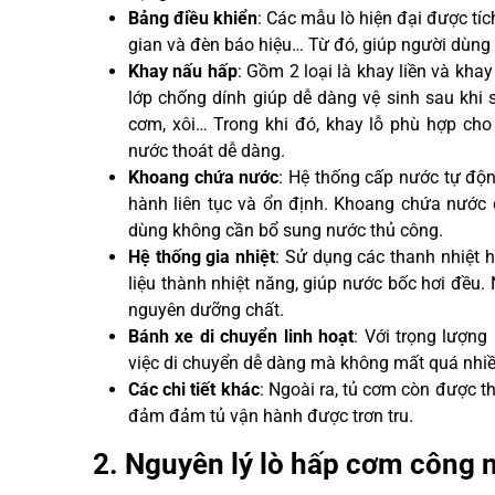
Bảng điều khiển
: Các mẫu lò hiện đại được tíc
gian và đèn báo hiệu… Từ đó, giúp người dùng 
Khay nấu hấp
: Gồm 2 loại là khay liền và kha
lớp chống dính giúp dễ dàng vệ sinh sau khi
cơm, xôi… Trong khi đó, khay lỗ phù hợp cho v
nước thoát dễ dàng.
Khoang chứa nước
: Hệ thống cấp nước tự độn
hành liên tục và ổn định. Khoang chứa nước 
dùng không cần bổ sung nước thủ công.
Hệ thống gia nhiệt
: Sử dụng các thanh nhiệt 
liệu thành nhiệt năng, giúp nước bốc hơi đề
nguyên dưỡng chất.
Bánh xe di chuyển linh hoạt
: Với trọng lượng
việc di chuyển dễ dàng mà không mất quá nhiề
Các chi tiết khác
: Ngoài ra, tủ cơm còn được th
đảm đảm tủ vận hành được trơn tru.
2. Nguyên lý lò hấp cơm công 