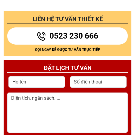
LIÊN HỆ TƯ VẤN THIẾT KẾ
0523 230 666
GỌI NGAY ĐỂ ĐƯỢC TƯ VẤN TRỰC TIẾP
ĐẶT LỊCH TƯ VẤN
Họ tên
Số điện thoại
Diện tích, ngân sách.....