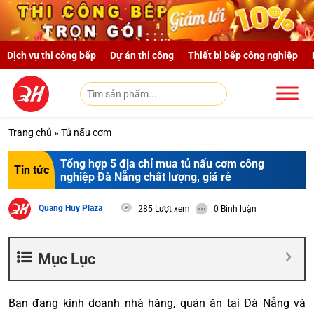
Skip to main content
Dịch vụ thi công bếp
Dự án thi công
Thiết bị bếp công nghiệp
Trang chủ
»
Tủ nấu cơm
Tổng hợp 5 địa chỉ mua tủ nấu cơm công
Tin tức
nghiệp Đà Nẵng chất lượng, giá rẻ
Quang Huy Plaza
285 Lượt xem
0 Bình luận
Mục Lục
Bạn đang kinh doanh nhà hàng, quán ăn tại Đà Nẵng và