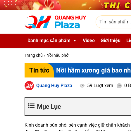
Skip to main content
Tìm sản phẩm
Danh mục sản phẩm
Video
Giới thiệu
Li
Trang chủ
»
Nồi nấu phở
Nồi hầm xương giá bao nh
Tin tức
Quang Huy Plaza
59 Lượt xem
0 B
Mục Lục
Kinh doanh bún phở, bên cạnh việc giữ chân khách bằ