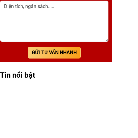
Diện tích, ngân sách.....
GỬI TƯ VẤN NHANH
Tin nổi bật