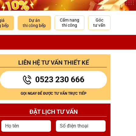
Cẩm nang
Góc
giá
Dự án
thi công
tư vấn
g bếp
thi công bếp
LIÊN HỆ TƯ VẤN THIẾT KẾ
0523 230 666
GỌI NGAY ĐỂ ĐƯỢC TƯ VẤN TRỰC TIẾP
ĐẶT LỊCH TƯ VẤN
Họ tên
Số điện thoại