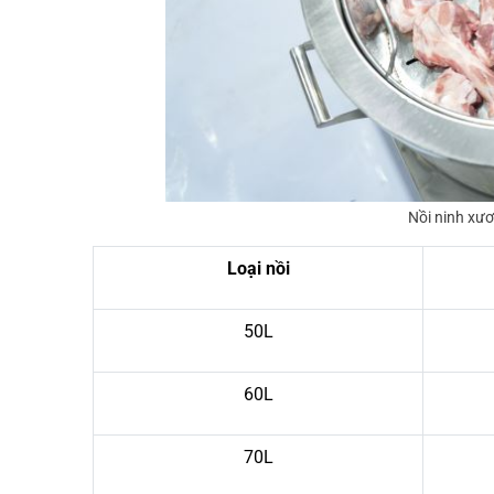
Nồi ninh xư
Loại nồi
50L
60L
70L