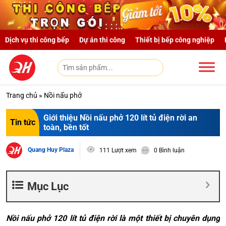
Skip to main content
Dịch vụ thi công bếp
Dự án thi công
Thiết bị bếp công nghiệp
Trang chủ
»
Nồi nấu phở
Giới thiệu Nồi nấu phở 120 lít tủ điện rời an
Tin tức
toàn, bền tốt
Quang Huy Plaza
111 Lượt xem
0 Bình luận
Mục Lục
Nồi nấu phở 120 lít tủ điện rời là một thiết bị chuyên dụng