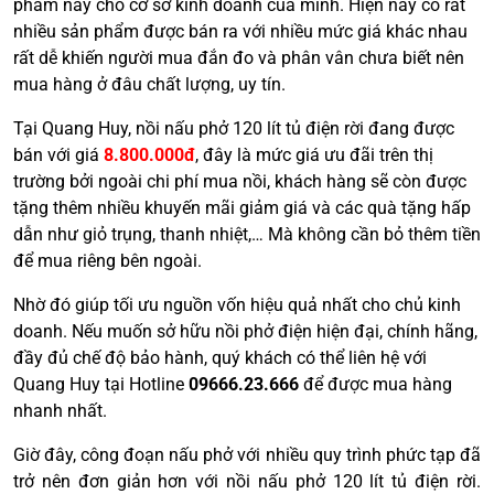
phẩm này cho cơ sở kinh doanh của mình. Hiện nay có rất
nhiều sản phẩm được bán ra với nhiều mức giá khác nhau
rất dễ khiến người mua đắn đo và phân vân chưa biết nên
mua hàng ở đâu chất lượng, uy tín.
Tại Quang Huy, nồi nấu phở 120 lít tủ điện rời đang được
bán với giá
8.800.000đ
, đây là mức giá ưu đãi trên thị
trường bởi ngoài chi phí mua nồi, khách hàng sẽ còn được
tặng thêm nhiều khuyến mãi giảm giá và các quà tặng hấp
dẫn như giỏ trụng, thanh nhiệt,… Mà không cần bỏ thêm tiền
để mua riêng bên ngoài.
Nhờ đó giúp tối ưu nguồn vốn hiệu quả nhất cho chủ kinh
doanh. Nếu muốn sở hữu nồi phở điện hiện đại, chính hãng,
đầy đủ chế độ bảo hành, quý khách có thể liên hệ với
Quang Huy tại Hotline
09666.23.666
để được mua hàng
nhanh nhất.
Giờ đây, công đoạn nấu phở với nhiều quy trình phức tạp đã
trở nên đơn giản hơn với nồi nấu phở 120 lít tủ điện rời.