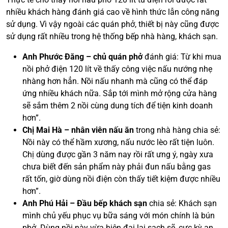
nhiều khách hàng đánh giá cao về hình thức lẫn công năng
sử dụng. Vì vậy ngoài các quán phở, thiết bị này cũng được
sử dụng rất nhiều trong hệ thống bếp nhà hàng, khách sạn.
Anh Phước Đăng – chủ quán phở
đánh giá: Từ khi mua
nồi phở điện 120 lít về thấy công việc nấu nướng nhẹ
nhàng hơn hẳn. Nồi nấu nhanh mà cũng có thể đáp
ứng nhiều khách nữa. Sắp tới mình mở rộng cửa hàng
sẽ sắm thêm 2 nồi cùng dung tích để tiện kinh doanh
hơn”.
Chị Mai Hà – nhân viên nấu ăn
trong nhà hàng chia sẻ:
Nồi này có thể hầm xương, nấu nước lèo rất tiện luôn.
Chị dùng được gần 3 năm nay rồi rất ưng ý, ngày xưa
chưa biết đến sản phẩm này phải đun nấu bằng gas
rất tốn, giờ dùng nồi điện còn thấy tiết kiệm được nhiều
hơn”.
Anh Phú Hải – Đầu bếp khách sạn
chia sẻ: Khách sạn
mình chủ yếu phục vụ bữa sáng với món chính là bún
phở. Dùng nồi này vừa hiện đại lại sạch sẽ, cực kỳ an