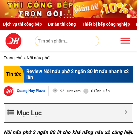
Skip to main content
Dịch vụ thi công bếp
Dự án thi công
Thiết bị bếp công nghiệp
Trang chủ
»
Nồi nấu phở
Review Nồi nấu phở 2 ngăn 80 lít nấu nhanh x2
Tin tức
lần
Quang Huy Plaza
96 Lượt xem
0 Bình luận
Mục Lục
Nồi nấu phở 2 ngăn 80 lít cho khả năng nấu x2 cùng hiệu