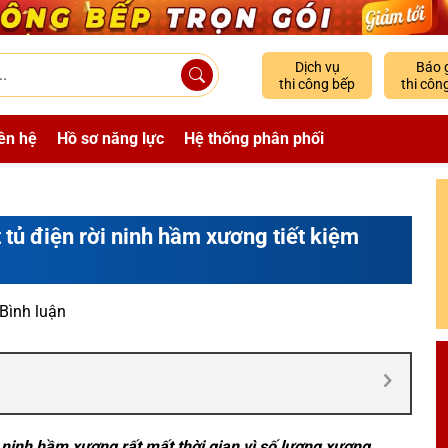
Dịch vụ
Báo 
thi công bếp
thi côn
ên hệ
Hồ sơ năng lực
Hệ thống phân phối
 tủ điện rời ninh hầm xương tiết kiệm
 Bình luận
inh hầm xương rất mất thời gian vì số lượng xương