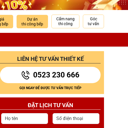
Cẩm nang
Góc
giá
Dự án
thi công
tư vấn
g bếp
thi công bếp
LIÊN HỆ TƯ VẤN THIẾT KẾ
0523 230 666
GỌI NGAY ĐỂ ĐƯỢC TƯ VẤN TRỰC TIẾP
ĐẶT LỊCH TƯ VẤN
Họ tên
Số điện thoại