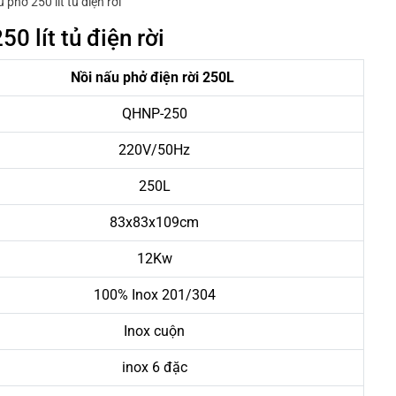
 phở 250 lít tủ điện rời
0 lít tủ điện rời
Nồi nấu phở điện rời 250L
QHNP-250
220V/50Hz
250L
83x83x109cm
12Kw
100% Inox 201/304
Inox cuộn
inox 6 đặc