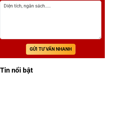
Diện tích, ngân sách.....
GỬI TƯ VẤN NHANH
Tin nổi bật