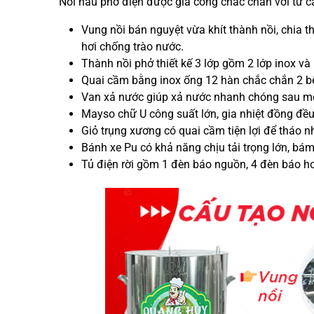
Nồi nấu phở điện được gia công chắc chắn với từ c
Vung nồi bán nguyệt vừa khít thành nồi, chia th
hơi chống trào nước.
Thành nồi phở thiết kế 3 lớp gồm 2 lớp inox và 
Quai cầm bằng inox ống 12 hàn chắc chắn 2 bê
Van xả nước giúp xả nước nhanh chóng sau mỗi 
Mayso chữ U công suất lớn, gia nhiệt đồng đề
Giỏ trụng xương có quai cầm tiện lợi để tháo n
Bánh xe Pu có khả năng chịu tải trọng lớn, bám
Tủ điện rời gồm 1 đèn báo nguồn, 4 đèn báo ho