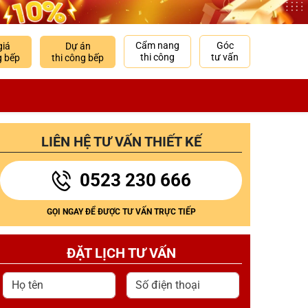
Cẩm nang
Góc
giá
Dự án
thi công
tư vấn
g bếp
thi công bếp
LIÊN HỆ TƯ VẤN THIẾT KẾ
0523 230 666
GỌI NGAY ĐỂ ĐƯỢC TƯ VẤN TRỰC TIẾP
ĐẶT LỊCH TƯ VẤN
Họ tên
Số điện thoại