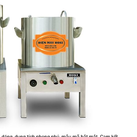
u dáng, dung tích phong phú, mẫu mã bắt mắt. Cam kết