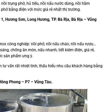
nồi trụng phở, hủ tiếu, nồi nấu nước dùng, nồi hầm
hở bằng điện với mức giá rẻ nhất thị trường.
tổ 1, Hương Sơn, Long Hương, TP. Bà Rịa, Bà Rịa – Vũng
inox công nghiệp: nồi phở, nồi nấu cháo, nồi nấu rượu…
ng, chống ăn mòn, nấu nhanh, tiết kiệm điện, giá rẻ,
ợc sản phẩm ưng ý.
 tư vấn rất nhiệt tình, thấu hiểu nhu cầu khách hàng bằng
ê Hồng Phong – P7 – Vũng Tàu.