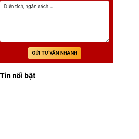
Diện tích, ngân sách.....
GỬI TƯ VẤN NHANH
Tin nổi bật