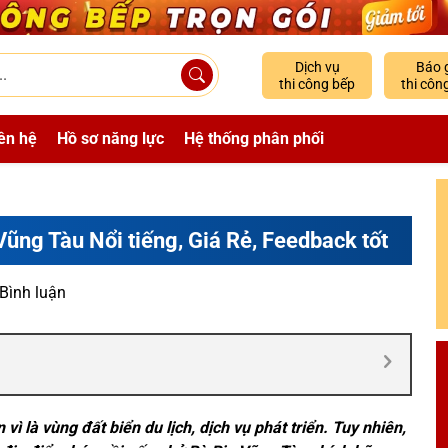
Dịch vụ
Báo 
thi công bếp
thi côn
ên hệ
Hồ sơ năng lực
Hệ thống phân phối
Vũng Tàu Nổi tiếng, Giá Rẻ, Feedback tốt
 Bình luận
vì là vùng đất biển du lịch, dịch vụ phát triển. Tuy nhiên,