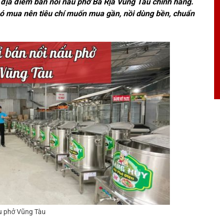
m địa điểm bán nồi nấu phở Bà Rịa Vũng Tàu chính hãng.
khó mua nên tiêu chí muốn mua gần, nồi dùng bền, chuẩn
u phở Vũng Tàu