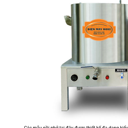
Các mẫu nồi phở tại đây được thiết kế đa dạng kiể