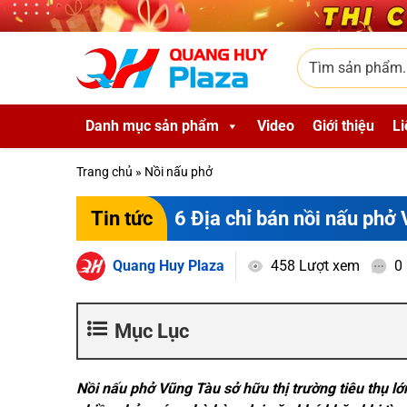
Skip to main content
Tìm sản phẩm
Danh mục sản phẩm
Video
Giới thiệu
Li
Trang chủ
»
Nồi nấu phở
6 Địa chỉ bán nồi nấu phở 
Tin tức
Quang Huy Plaza
458 Lượt xem
0
Mục Lục
Nồi nấu phở Vũng Tàu sở hữu thị trường tiêu thụ lớn 