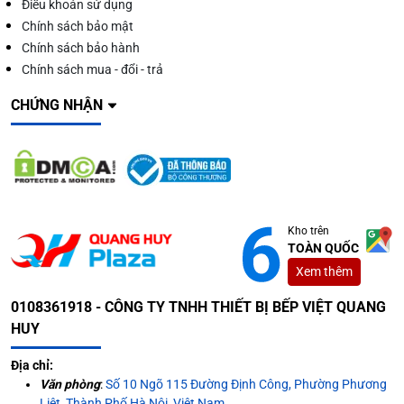
Điều khoản sử dụng
Chính sách bảo mật
Chính sách bảo hành
Chính sách mua - đổi - trả
CHỨNG NHẬN
Kho trên
TOÀN QUỐC
Xem thêm
0108361918 - CÔNG TY TNHH THIẾT BỊ BẾP VIỆT QUANG
HUY
Địa chỉ:
Văn phòng
:
Số 10 Ngõ 115 Đường Định Công, Phường Phương
Liệt, Thành Phố Hà Nội, Việt Nam.