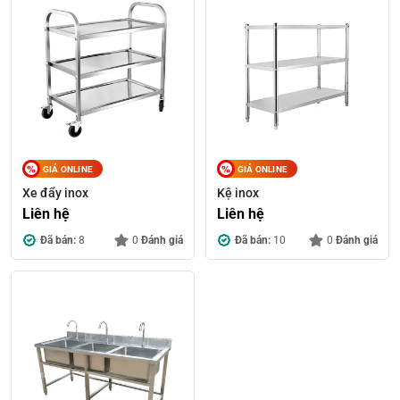
GIÁ ONLINE
GIÁ ONLINE
Xe đẩy inox
Kệ inox
Liên hệ
Liên hệ
Đã bán:
8
0
Đánh giá
Đã bán:
10
0
Đánh giá