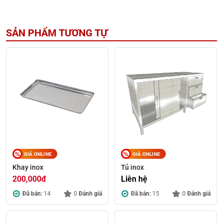
SẢN PHẨM TƯƠNG TỰ
GIÁ ONLINE
GIÁ ONLINE
Khay inox
Tủ inox
200,000
đ
Liên hệ
Đã bán:
14
0
Đánh giá
Đã bán:
15
0
Đánh giá