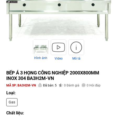
Hình ảnh
Video
Mô tả
BẾP Á 3 HỌNG CÔNG NGHIỆP 2000X800MM
INOX 304 BA3H2M-VN
MÃ SP:
BA3H2M-VN
Đã bán: 5
0
Đánh giá
0
Hỏi đáp
Loại:
Gas
Chất liệu: