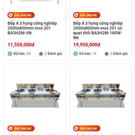
GIÁ ONLINE
GIÁ ONLINE
Bếp Á 3 họng công nghiệp
Bếp Á 3 họng công nghiệp
2000x800mm inox 201
2000x800mm inox 201 có
BA3H2M-VN
quạt thổi BA3H2M-180W-
NK
11,550,000
đ
19,950,000
đ
Đã bán:
20
2
Đánh giá
Đã bán:
13
0
Đánh giá
GIÁ ONLINE
GIÁ ONLINE