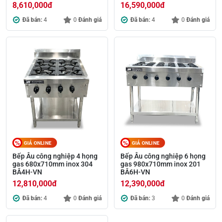
8,610,000
đ
16,590,000
đ
Đã bán:
4
0
Đánh giá
Đã bán:
4
0
Đánh giá
GIÁ ONLINE
GIÁ ONLINE
Bếp Âu công nghiệp 4 họng
Bếp Âu công nghiệp 6 họng
gas 680x710mm inox 304
gas 980x710mm inox 201
BÂ4H-VN
BÂ6H-VN
12,810,000
đ
12,390,000
đ
Đã bán:
4
0
Đánh giá
Đã bán:
3
0
Đánh giá