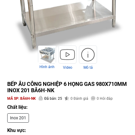
Hình ảnh
Video
Mô tả
BẾP ÂU CÔNG NGHIỆP 6 HỌNG GAS 980X710MM
INOX 201 BÂ6H-NK
MÃ SP:
BÂ6H-NK
Đã bán: 25
0
Đánh giá
0
Hỏi đáp
Chất liệu:
Inox 201
Khu vực: