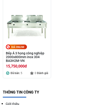
GIÁ ONLINE
Bếp Á 3 họng công nghiệp
2000x800mm inox 304
BA3H2M-VN
15,750,000
đ
Đã bán:
5
0
Đánh giá
THÔNG TIN CÔNG TY
Giới thiệu