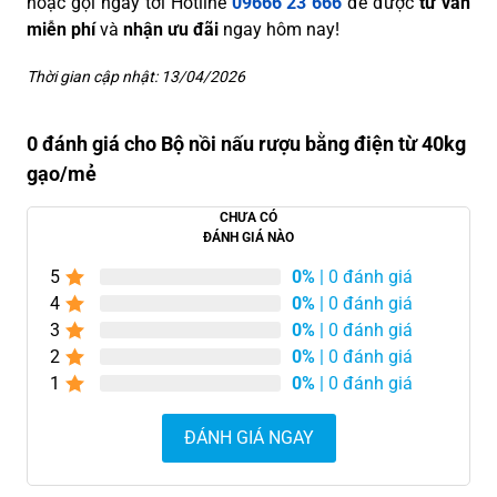
hoặc gọi ngày tới Hotline
09666 23 666
để được
tư vấn
miễn phí
và
nhận ưu đãi
ngay hôm nay!
Thời gian cập nhật: 13/04/2026
0 đánh giá cho Bộ nồi nấu rượu bằng điện từ 40kg
gạo/mẻ
CHƯA CÓ
ĐÁNH GIÁ NÀO
5
0%
| 0 đánh giá
4
0%
| 0 đánh giá
3
0%
| 0 đánh giá
2
0%
| 0 đánh giá
1
0%
| 0 đánh giá
ĐÁNH GIÁ NGAY