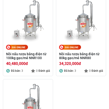
GIÁ ONLINE
GIÁ ONLINE
Nồi nấu rượu bằng điện từ
Nồi nấu rượu bằng điện từ
100kg gạo/mẻ NNR100
80kg gạo/mẻ NNR80
40,480,000
đ
34,320,000
đ
Đã bán:
3
0
Đánh giá
Đã bán:
3
0
Đánh giá