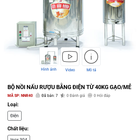
Hình ảnh
Video
Mô tả
BỘ NỒI NẤU RƯỢU BẰNG ĐIỆN TỪ 40KG GẠO/MẺ
MÃ SP:
NNR40
Đã bán: 7
0
Đánh giá
0
Hỏi đáp
Loại:
Điện
Chất liệu:
Inox 304