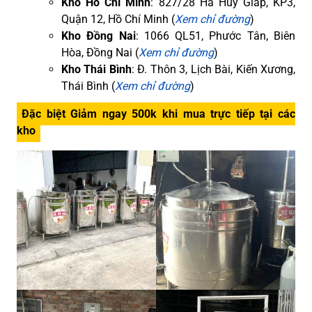
Kho Hồ Chí Minh
: 827/28 Hà Huy Giáp, KP3,
Quận 12, Hồ Chí Minh (
Xem chỉ đường
)
Kho Đồng Nai
: 1066 QL51, Phước Tân, Biên
Hòa, Đồng Nai (
Xem chỉ đường
)
Kho Thái Bình
: Đ. Thôn 3, Lịch Bài, Kiến Xương,
Thái Bình (
Xem chỉ đường
)
Đặc biệt Giảm ngay 500k khi mua trực tiếp tại các
kho