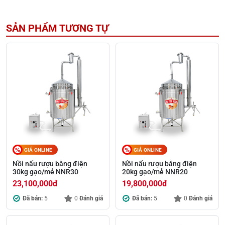
SẢN PHẨM TƯƠNG TỰ
GIÁ ONLINE
GIÁ ONLINE
Nồi nấu rượu bằng điện
Nồi nấu rượu bằng điện
30kg gạo/mẻ NNR30
20kg gạo/mẻ NNR20
23,100,000
đ
19,800,000
đ
Đã bán:
5
0
Đánh giá
Đã bán:
5
0
Đánh giá