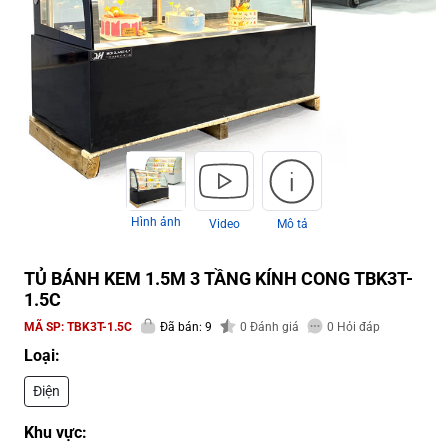
Hình ảnh
Video
Mô tả
TỦ BÁNH KEM 1.5M 3 TẦNG KÍNH CONG TBK3T-
1.5C
MÃ SP:
TBK3T-1.5C
Đã bán: 9
0
Đánh giá
0
Hỏi đáp
Loại:
Điện
Khu vực: