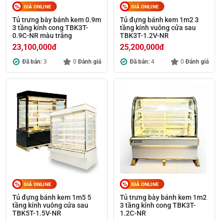
GIÁ ONLINE
GIÁ ONLINE
Tủ trưng bày bánh kem 0.9m
Tủ đựng bánh kem 1m2 3
3 tầng kính cong TBK3T-
tầng kính vuông cửa sau
0.9C-NR màu trắng
TBK3T-1.2V-NR
23,100,000
đ
25,200,000
đ
Đã bán:
3
0
Đánh giá
Đã bán:
4
0
Đánh giá
GIÁ ONLINE
GIÁ ONLINE
Tủ đựng bánh kem 1m5 5
Tủ trưng bày bánh kem 1m2
tầng kính vuông cửa sau
3 tầng kính cong TBK3T-
TBK5T-1.5V-NR
1.2C-NR