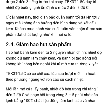
được 2 đến 3 tiếng trước khi chảy. TBK3T-1.5C duy trì
nhiệt độ buồng lạnh ổn định ở mức 2 đến 8 độ C.
Ở dải nhiệt này, thời gian bảo quản bánh tối đa lên tới 7
ngày mà không ảnh hưởng đến hình dạng và kết cấu
kem. Khách mua bánh vào cuối tuần vẫn nhận được sản
phẩm đạt chất lượng như khi mới ra lò.
2.4. Giảm hao hụt sản phẩm
Hao hụt bánh kem đến từ 2 nguyên nhân chính: nhiệt độ
không đủ lạnh làm chảy kem, và bánh bị tác động bởi
không khí nóng bên ngoài khi tủ mở cửa thường xuyên.
TBK3T-1.5C có cơ chế cửa lùa sau trượt mở linh hoạt
theo phương ngang với ron cao su cách nhiệt.
Mỗi lần mở cửa lấy bánh, nhiệt độ bên trong chỉ tăng 1
đến 2 độ C và phục hồi trong vòng 3 – 5 phút nhờ dàn
lạnh bằng 100% chất liệu đồng làm lạnh sâu và nhanh.