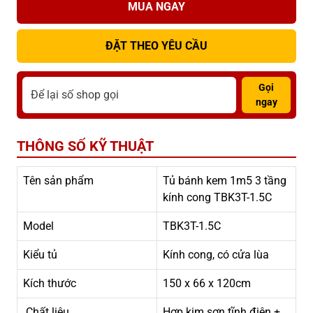
MUA NGAY
ĐẶT THEO YÊU CẦU
Gọi
ngay
THÔNG SỐ KỸ THUẬT
Tên sản phẩm
Tủ bánh kem 1m5 3 tầng
kính cong TBK3T-1.5C
Model
TBK3T-1.5C
Kiểu tủ
Kính cong, có cửa lùa
Kích thước
150 x 66 x 120cm
Chất liệu
Hợp kim sơn tĩnh điện +