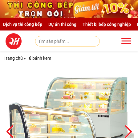
Skip to main content
Dịch vụ thi công bếp
Dự án thi công
Thiết bị bếp công nghiệp
Trang chủ
»
Tủ bánh kem