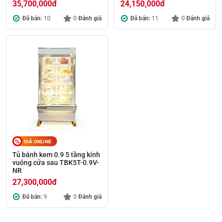
35,700,000
đ
24,150,000
đ
Đã bán:
10
0
Đánh giá
Đã bán:
11
0
Đánh giá
GIÁ ONLINE
Tủ bánh kem 0.9 5 tầng kính
vuông cửa sau TBK5T-0.9V-
NR
27,300,000
đ
Đã bán:
9
0
Đánh giá