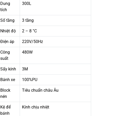
Dung
300L
tích
Số tầng
3 tầng
Nhiệt độ
2 – 8 °C
Điện áp
220V/50Hz
Công
480W
suất
Sấy kính
3M
Bánh xe
100%PU
Block
Tiêu chuẩn châu Âu
nén
Kệ để
Kính chịu nhiệt
bánh