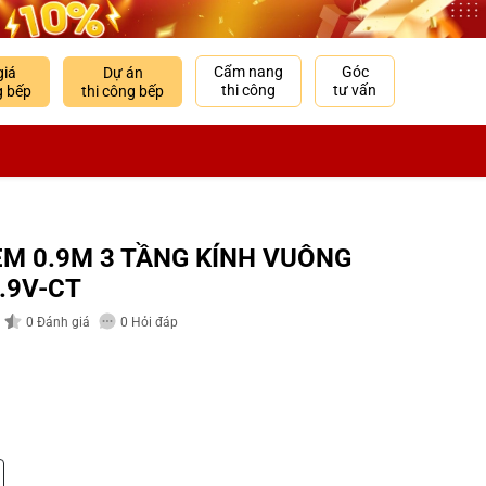
Cẩm nang
Góc
giá
Dự án
thi công
tư vấn
g bếp
thi công bếp
M 0.9M 3 TẦNG KÍNH VUÔNG
.9V-CT
0
Đánh giá
0
Hỏi đáp