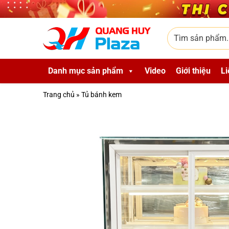
Skip to main content
Tìm sản phẩm
Danh mục sản phẩm
Video
Giới thiệu
Li
Trang chủ
»
Tủ bánh kem