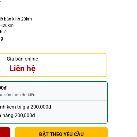
giờ bán kính 20km
h <20km
h lẻ
ng
Giá bán online
Liên hệ
00đ
húc sớm hơn dự kiến
ánh kem trị giá 200.000đ
a hàng 200,000đ
ĐẶT THEO YÊU CẦU