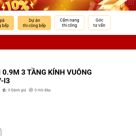
Cẩm nang
Góc
giá
Dự án
thi công
tư vấn
g bếp
thi công bếp
 0.9M 3 TẦNG KÍNH VUÔNG
-I3
0
Đánh giá
0
Hỏi đáp