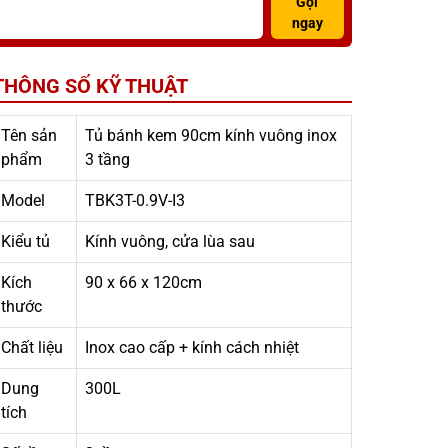
Gọi
ngay
THÔNG SỐ KỸ THUẬT
Tên sản
Tủ bánh kem 90cm kính vuông inox
phẩm
3 tầng
Model
TBK3T-0.9V-I3
Kiểu tủ
Kính vuông, cửa lùa sau
Kích
90 x 66 x 120cm
thước
Chất liệu
Inox cao cấp + kính cách nhiệt
Dung
300L
tích