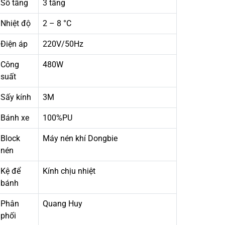
Số tầng
3 tầng
Nhiệt độ
2 – 8 °C
Điện áp
220V/50Hz
Công
480W
suất
Sấy kính
3M
Bánh xe
100%PU
Block
Máy nén khí Dongbie
nén
Kệ để
Kính chịu nhiệt
bánh
Phân
Quang Huy
phối