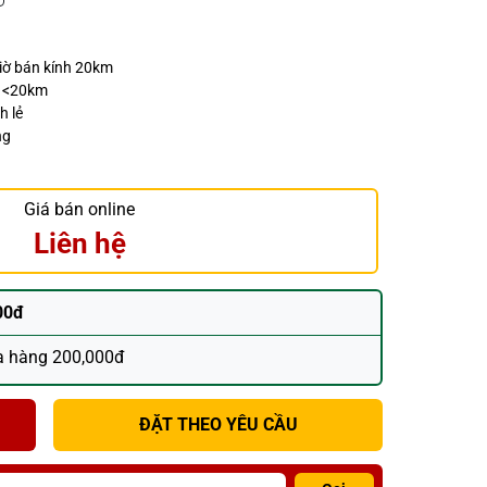
giờ bán kính 20km
h <20km
h lẻ
ng
Giá bán online
Liên hệ
00đ
a hàng 200,000đ
ĐẶT THEO YÊU CẦU