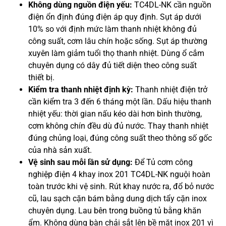
Không dùng nguồn điện yếu:
TC4DL-NK cần nguồn
điện ổn định đúng điện áp quy định. Sụt áp dưới
10% so với định mức làm thanh nhiệt không đủ
công suất, cơm lâu chín hoặc sống. Sụt áp thường
xuyên làm giảm tuổi thọ thanh nhiệt. Dùng ổ cắm
chuyên dụng có dây đủ tiết diện theo công suất
thiết bị.
Kiểm tra thanh nhiệt định kỳ:
Thanh nhiệt điện trở
cần kiểm tra 3 đến 6 tháng một lần. Dấu hiệu thanh
nhiệt yếu: thời gian nấu kéo dài hơn bình thường,
cơm không chín đều dù đủ nước. Thay thanh nhiệt
đúng chủng loại, đúng công suất theo thông số gốc
của nhà sản xuất.
Vệ sinh sau mỗi lần sử dụng:
Để Tủ cơm công
nghiệp điện 4 khay inox 201 TC4DL-NK nguội hoàn
toàn trước khi vệ sinh. Rút khay nước ra, đổ bỏ nước
cũ, lau sạch cặn bám bằng dung dịch tẩy cặn inox
chuyên dụng. Lau bên trong buồng tủ bằng khăn
ẩm. Không dùng bàn chải sắt lên bề mặt inox 201 vì