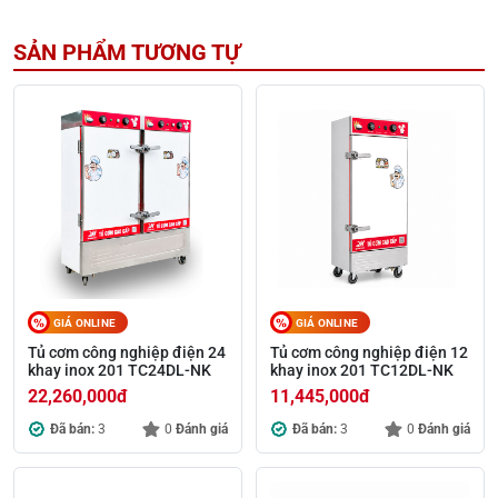
SẢN PHẨM TƯƠNG TỰ
GIÁ ONLINE
GIÁ ONLINE
Tủ cơm công nghiệp điện 24
Tủ cơm công nghiệp điện 12
khay inox 201 TC24DL-NK
khay inox 201 TC12DL-NK
22,260,000
đ
11,445,000
đ
Đã bán:
3
0
Đánh giá
Đã bán:
3
0
Đánh giá