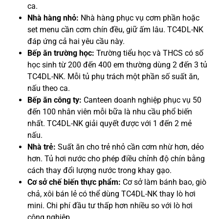
ca.
Nhà hàng nhỏ:
Nhà hàng phục vụ cơm phần hoặc
set menu cần cơm chín đều, giữ ấm lâu. TC4DL-NK
đáp ứng cả hai yêu cầu này.
Bếp ăn trường học:
Trường tiểu học và THCS có số
học sinh từ 200 đến 400 em thường dùng 2 đến 3 tủ
TC4DL-NK. Mỗi tủ phụ trách một phần số suất ăn,
nấu theo ca.
Bếp ăn công ty:
Canteen doanh nghiệp phục vụ 50
đến 100 nhân viên mỗi bữa là nhu cầu phổ biến
nhất. TC4DL-NK giải quyết được với 1 đến 2 mẻ
nấu.
Nhà trẻ:
Suất ăn cho trẻ nhỏ cần cơm nhừ hơn, dẻo
hơn. Tủ hơi nước cho phép điều chỉnh độ chín bằng
cách thay đổi lượng nước trong khay gạo.
Cơ sở chế biến thực phẩm:
Cơ sở làm bánh bao, giò
chả, xôi bán lẻ có thể dùng TC4DL-NK thay lò hơi
mini. Chi phí đầu tư thấp hơn nhiều so với lò hơi
công nghiệp.