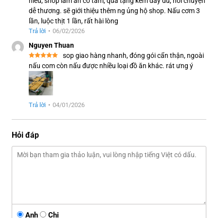
hiểu, shop làm ăn có tâm, quà tặng kèm đầy đủ, nói chuyện
dễ thương. sẽ giới thiệu thêm ng ủng hộ shop. Nấu cơm 3
lần, luộc thịt 1 lần, rất hài lòng
Trả lời
•
06/02/2026
Nguyen Thuan
sop giao hàng nhanh, đóng gói cẩn thận, ngoài
nấu com còn nấu được nhiều loại đồ ăn khác. rát ưng ý
Trả lời
•
04/01/2026
Hỏi đáp
Anh
Chị