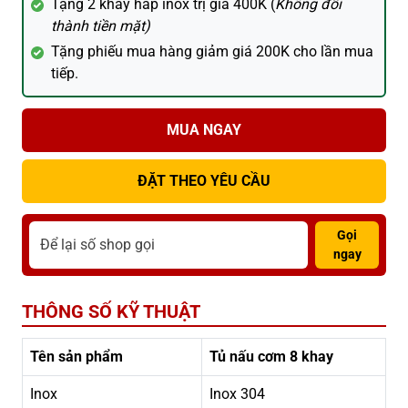
Tặng 2 khay hấp inox trị giá 400K (
Không đổi
thành tiền mặt)
Tặng phiếu mua hàng giảm giá 200K cho lần mua
tiếp.
MUA NGAY
ĐẶT THEO YÊU CẦU
Gọi
ngay
THÔNG SỐ KỸ THUẬT
Tên sản phẩm
Tủ nấu cơm 8 khay
Inox
Inox 304