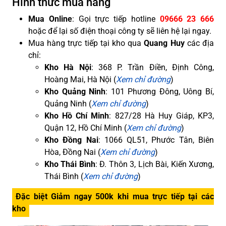
Hình thức mua hàng
Mua Online
: Gọi trực tiếp hotline
09666 23 666
hoặc để lại số điện thoại công ty sẽ liên hệ lại ngay.
Mua hàng trực tiếp tại kho qua
Quang Huy
các địa
chỉ:
Kho Hà Nội
: 368 P. Trần Điền, Định Công,
Hoàng Mai, Hà Nội (
Xem chỉ đường
)
Kho Quảng Ninh
: 101 Phương Đông, Uông Bí,
Quảng Ninh (
Xem chỉ đường
)
Kho Hồ Chí Minh
: 827/28 Hà Huy Giáp, KP3,
Quận 12, Hồ Chí Minh (
Xem chỉ đường
)
Kho Đồng Nai
: 1066 QL51, Phước Tân, Biên
Hòa, Đồng Nai (
Xem chỉ đường
)
Kho Thái Bình
: Đ. Thôn 3, Lịch Bài, Kiến Xương,
Thái Bình (
Xem chỉ đường
)
Đặc biệt Giảm ngay 500k khi mua trực tiếp tại các
kho