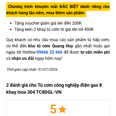
Chương trình khuyến mãi ĐẶC BIỆT dành riêng cho
khách hàng lâu năm, mua thêm sản phẩm
Tặng voucher giảm giá lên đến 200K
Tặng kèm 2 khay tủ cơm trị giá lên tới 400K
Quý khách có nhu cầu mua các sản phẩm tủ hấp cơm,
có thể đến
kho tủ cơm Quang Huy
gần nhất hoặc gọi
ngày tới Hotline
09666 23 666
để được
tư vấn miễn phí
và
nhận ưu đãi
ngay hôm nay!
Thời gian cập nhật: 31/07/2026
2 đánh giá cho Tủ cơm công nghiệp điện gas 8
khay inox 304 TC8DGL-VN
5