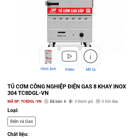
Hình ảnh
Video
Mô tả
TỦ CƠM CÔNG NGHIỆP ĐIỆN GAS 8 KHAY INOX
304 TC8DGL-VN
MÃ SP:
TC8DGL-VN
Đã bán: 6
0
Đánh giá
0
Hỏi đáp
Loại:
Điện và Gas
Chất liệu: