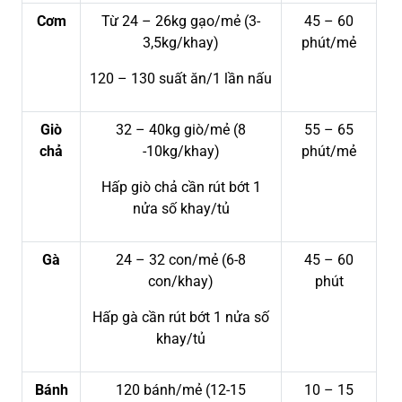
Cơm
Từ 24 – 26kg gạo/mẻ (3-
45 – 60
3,5kg/khay)
phút/mẻ
120 – 130 suất ăn/1 lần nấu
Giò
32 – 40kg giò/mẻ (8
55 – 65
chả
-10kg/khay)
phút/mẻ
Hấp giò chả cần rút bớt 1
nửa số khay/tủ
Gà
24 – 32 con/mẻ (6-8
45 – 60
con/khay)
phút
Hấp gà cần rút bớt 1 nửa số
khay/tủ
Bánh
120 bánh/mẻ (12-15
10 – 15