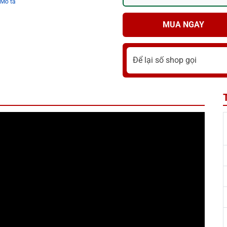
Mô tả
MUA NGAY