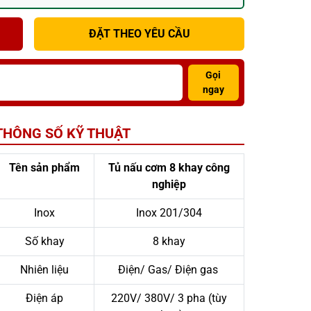
ĐẶT THEO YÊU CẦU
Gọi
ngay
THÔNG SỐ KỸ THUẬT
Tên sản phẩm
Tủ nấu cơm 8 khay công
nghiệp
Inox
Inox 201/304
Số khay
8 khay
Nhiên liệu
Điện/ Gas/ Điện gas
Điện áp
220V/ 380V/ 3 pha (tùy