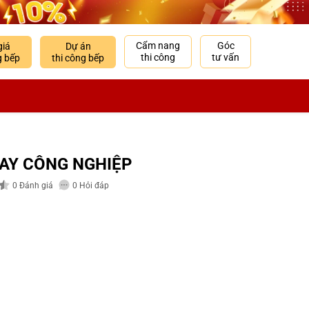
Cẩm nang
Góc
giá
Dự án
thi công
tư vấn
g bếp
thi công bếp
AY CÔNG NGHIỆP
0
Đánh giá
0
Hỏi đáp