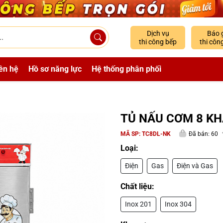
Dịch vụ
Báo 
thi công bếp
thi côn
ên hệ
Hồ sơ năng lực
Hệ thống phân phối
TỦ NẤU CƠM 8 KH
MÃ SP:
TC8DL-NK
Đã bán: 60
Loại:
Điện
Gas
Điện và Gas
Chất liệu:
Inox 201
Inox 304