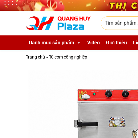
Skip to main content
Tìm sản phẩm
Danh mục sản phẩm
Video
Giới thiệu
Li
Trang chủ
»
Tủ cơm công nghiệp