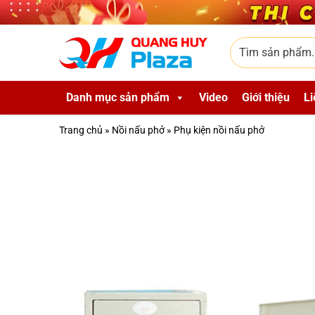
Skip to main content
Tìm sản phẩm
Danh mục sản phẩm
Video
Giới thiệu
Li
Trang chủ
»
Nồi nấu phở
»
Phụ kiện nồi nấu phở