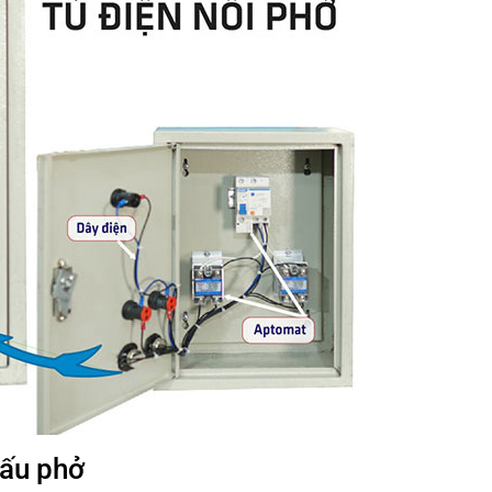
nấu phở