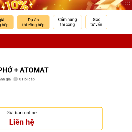
Cẩm nang
Góc
giá
Dự án
thi công
tư vấn
g bếp
thi công bếp
 PHỞ + ATOMAT
nh giá
0
Hỏi đáp
Giá bán online
Liên hệ