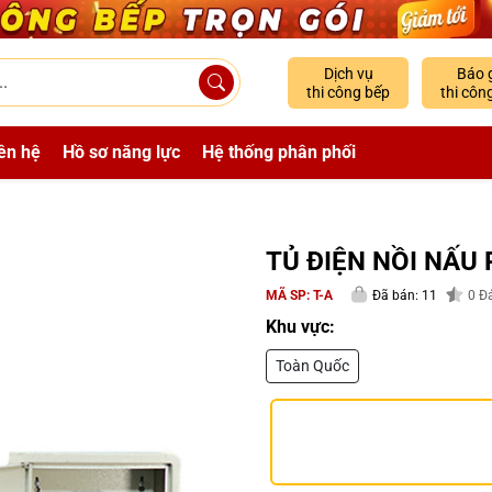
Dịch vụ
Báo 
thi công bếp
thi côn
ên hệ
Hồ sơ năng lực
Hệ thống phân phối
TỦ ĐIỆN NỒI NẤU
MÃ SP:
T-A
Đã bán: 11
0
Đá
Khu vực:
Toàn Quốc