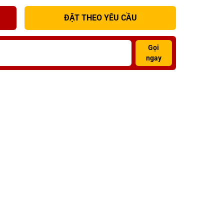
ĐẶT THEO YÊU CẦU
Gọi
ngay