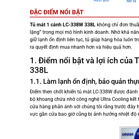
Hình ảnh
Mô tả
ĐẶC ĐIỂM NỔI BẬT
Tủ mát 1 cánh LC-338W 338L
không chỉ đơn thuần
lặng” trong mọi mô hình kinh doanh. Nhờ khả năng
giữ lạnh ổn định liên tục, tủ giúp hàng hóa luôn 
ra quyết định mua nhanh hơn và hiệu quả hơn.
1. Điểm nổi bật và lợi ích củ
338L
1.1. Làm lạnh ổn định, bảo quản thự
Điểm then chốt khiến tủ mát LC-338W được đánh g
bộ khoang chứa nhờ công nghệ Ultra Cooling kết 
cửa hàng phản ánh với chúng tôi rằng trước đây
vực gần cửa bao giờ cũng bị ảnh hưởng nhiệt độ 