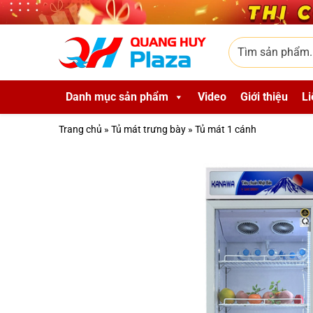
Skip to main content
Tìm sản phẩm
Danh mục sản phẩm
Video
Giới thiệu
Li
Trang chủ
»
Tủ mát trưng bày
»
Tủ mát 1 cánh