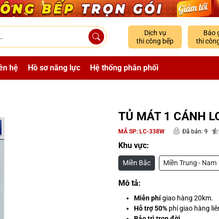
Dịch vụ
Báo 
thi công bếp
thi côn
ên hệ
Hồ sơ năng lực
Hệ thống phân phối
TỦ MÁT 1 CÁNH L
MÃ SP:
LC-338W
Đã bán: 9
Khu vực:
Miền Bắc
Miền Trung - Nam
Mô tả:
Miễn phí
giao hàng 20km.
Hỗ trợ 50%
phí giao hàng liê
Bảo trì trọn đời
.