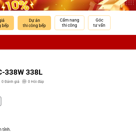
Cẩm nang
Góc
giá
Dự án
thi công
tư vấn
g bếp
thi công bếp
C-338W 338L
0
Đánh giá
0
Hỏi đáp
n tỉnh.