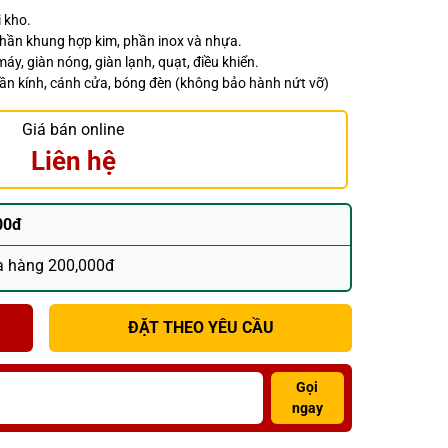
 kho.
phần khung hợp kim, phần inox và nhựa.
máy, giàn nóng, giàn lạnh, quạt, điều khiển.
hần kính, cánh cửa, bóng đèn (không bảo hành nứt vỡ)
Giá bán online
Liên hệ
00đ
a hàng 200,000đ
ĐẶT THEO YÊU CẦU
Gọi
ngay