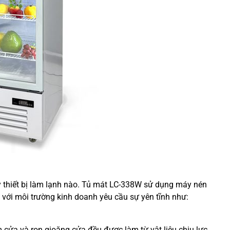
ỳ thiết bị làm lạnh nào. Tủ mát LC-338W sử dụng máy nén
p với môi trường kinh doanh yêu cầu sự yên tĩnh như:
m cửa và ron gioăng cửa đều được làm từ vật liệu chịu lực