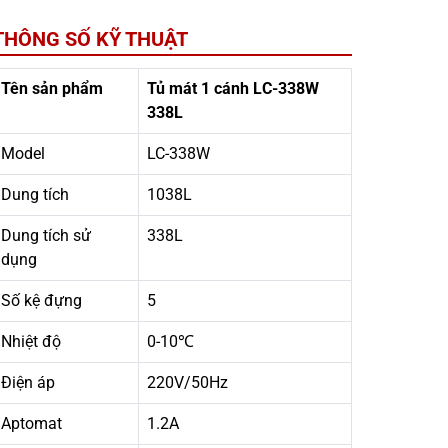
THÔNG SỐ KỸ THUẬT
Tên sản phẩm
Tủ mát 1 cánh LC-338W
338L
Model
LC-338W
Dung tích
1038L
Dung tích sử
338L
dụng
Số kệ đựng
5
Nhiệt độ
0-10℃
Điện áp
220V/50Hz
Aptomat
1.2A