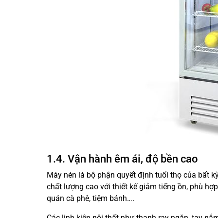
1.4. Vận hành êm ái, độ bền cao
Máy nén là bộ phận quyết định tuổi thọ của bất k
chất lượng cao với thiết kế giảm tiếng ồn, phù hợ
quán cà phê, tiệm bánh….
Các linh kiện nội thất như thanh ray ngăn, tay nắ