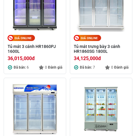
GIÁ ONLINE
GIÁ ONLINE
Tủ mát 3 cánh HR1860PJ
Tủ mát trưng bày 3 cánh
1600L
HR1860SG 1800L
36,015,000
đ
34,125,000
đ
Đã bán:
6
0
Đánh giá
Đã bán:
7
0
Đánh giá