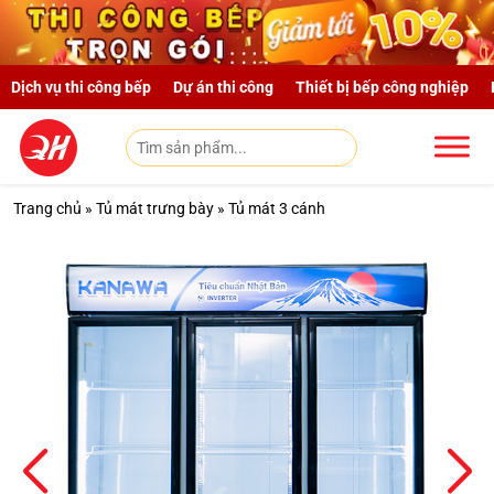
Skip to main content
Dịch vụ thi công bếp
Dự án thi công
Thiết bị bếp công nghiệp
Trang chủ
»
Tủ mát trưng bày
»
Tủ mát 3 cánh