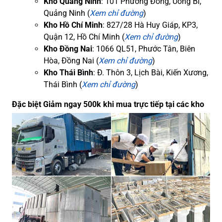
Kho Quảng Ninh
: 101 Phương Đông, Uông Bí,
Quảng Ninh (
Xem chỉ đường
)
Kho Hồ Chí Minh
: 827/28 Hà Huy Giáp, KP3,
Quận 12, Hồ Chí Minh (
Xem chỉ đường
)
Kho Đồng Nai
: 1066 QL51, Phước Tân, Biên
Hòa, Đồng Nai (
Xem chỉ đường
)
Kho Thái Bình
: Đ. Thôn 3, Lịch Bài, Kiến Xương,
Thái Bình (
Xem chỉ đường
)
Đặc biệt Giảm ngay 500k khi mua trực tiếp tại các kho