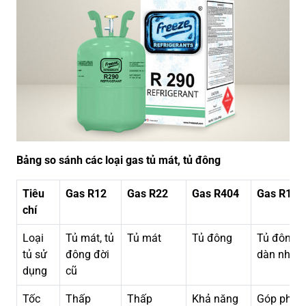
Bảng so sánh các loại gas tủ mát, tủ đông
Tiêu
Gas R12
Gas R22
Gas R404
Gas R134
chí
Loại
Tủ mát, tủ
Tủ mát
Tủ đông
Tủ đông
tủ sử
đông đời
dàn nhôm
dụng
cũ
Tốc
Thấp
Thấp
Khả năng
Góp phần