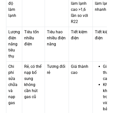
độ
làm lạnh
làm lạnh
làm
cao >1,6
nhanh
lạnh
lần so với
R22
Lượng
Tiêu tốn
Tiêu hao
Tiết kiệm
Tiết kiệm
điện
nhiều
nhiều điện
điện
điện
năng
điện
năng
tiêu
thụ
Chi
Rẻ, có thể
Tương đối
Giá thành
Giá
phí
nạp bổ
rẻ
cao
thàn
sửa
sung
cao
chữa
không
Khó
và
cần hút
khăn
nạp
gas cũ
trong
gas
việc
bảo