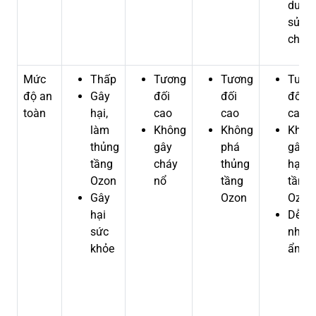
dưỡn
sửa
chữa
Mức
Thấp
Tương
Tương
Tươn
độ an
Gây
đối
đối
đối
toàn
hại,
cao
cao
cao
làm
Không
Không
Khôn
thủng
gây
phá
gây
tầng
cháy
thủng
hại
Ozon
nổ
tầng
tầng
Gây
Ozon
Ozon
hại
Dễ bị
sức
nhiễ
khỏe
ẩm