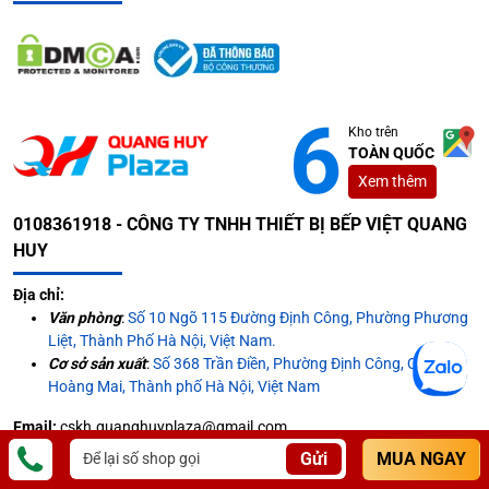
Kho trên
TOÀN QUỐC
Xem thêm
0108361918 - CÔNG TY TNHH THIẾT BỊ BẾP VIỆT QUANG
HUY
Địa chỉ:
Văn phòng
:
Số 10 Ngõ 115 Đường Định Công, Phường Phương
Liệt, Thành Phố Hà Nội, Việt Nam.
Cơ sở sản xuất
:
Số 368 Trần Điền, Phường Định Công, Quận
Hoàng Mai, Thành phố Hà Nội, Việt Nam
Email:
cskh.quanghuyplaza@gmail.com
Gửi
MUA NGAY