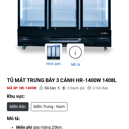
Hình ảnh
Mô tả
TỦ MÁT TRƯNG BÀY 3 CÁNH HR-1400W 1408L
MÃ SP:
HR-1400W
Đã bán: 5
0
Đánh giá
0
Hỏi đáp
Khu vực:
Miền Bắc
Miền Trung - Nam
Mô tả:
Miễn phí
giao hàng 20km.