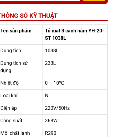
THÔNG SỐ KỸ THUẬT
Tên sản phẩm
Tủ mát 3 cánh nằm YH-20-
ST 1038L
Dung tích
1038L
Dung tích sử
233L
dụng
Nhiệt độ
0 – 10℃
Loại khí
N
Điện áp
220V/50Hz
Công suất
368W
Môi chất lạnh
R290