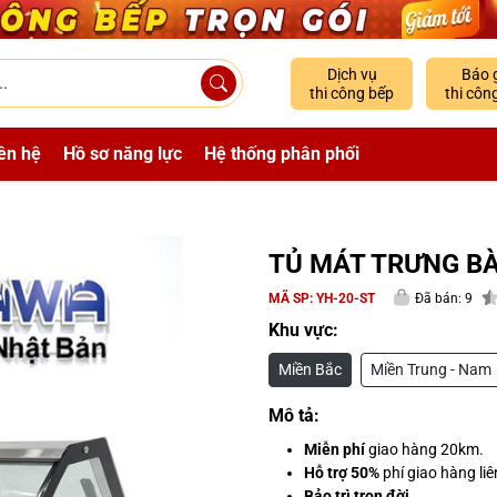
Dịch vụ
Báo 
thi công bếp
thi côn
ên hệ
Hồ sơ năng lực
Hệ thống phân phối
TỦ MÁT TRƯNG BÀ
MÃ SP:
YH-20-ST
Đã bán: 9
Khu vực:
Miền Bắc
Miền Trung - Nam
Mô tả:
Miễn phí
giao hàng 20km.
Hỗ trợ 50%
phí giao hàng liê
Bảo trì trọn đời
.