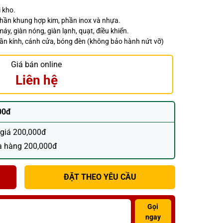
 kho.
phần khung hợp kim, phần inox và nhựa.
máy, giàn nóng, giàn lạnh, quạt, điều khiển.
hần kính, cánh cửa, bóng đèn (không bảo hành nứt vỡ)
Giá bán online
Liên hệ
00đ
ị giá 200,000đ
a hàng 200,000đ
ĐẶT THEO YÊU CẦU
Gọi
ngay