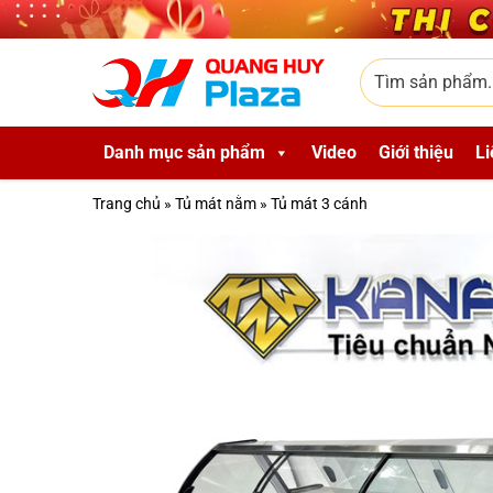
Skip to main content
Tìm sản phẩm
Danh mục sản phẩm
Video
Giới thiệu
Li
Trang chủ
»
Tủ mát nằm
»
Tủ mát 3 cánh