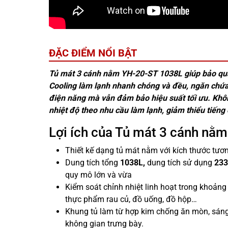
ĐẶC ĐIỂM NỔI BẬT
Tủ mát 3 cánh nằm YH-20-ST 1038L giúp bảo quản
Cooling làm lạnh nhanh chóng và đều, ngăn chứa
điện năng mà vẫn đảm bảo hiệu suất tối ưu. Khô
nhiệt độ theo nhu cầu làm lạnh, giảm thiểu tiếng
Lợi ích của Tủ mát 3 cánh nằ
Thiết kế dạng tủ mát nằm với kích thước tươ
Dung tích tổng
1038L,
dung tích sử dụng
233
quy mô lớn và vừa
Kiểm soát chỉnh nhiệt linh hoạt trong khoản
thực phẩm rau củ, đồ uống, đồ hộp…
Khung tủ làm từ hợp kim chống ăn mòn, sáng 
không gian trưng bày.