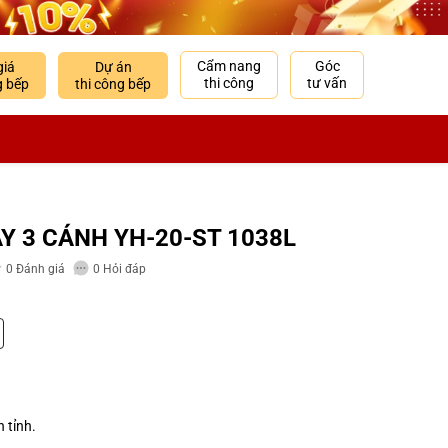
Cẩm nang
Góc
giá
Dự án
thi công
tư vấn
g bếp
thi công bếp
Y 3 CÁNH YH-20-ST 1038L
0
Đánh giá
0
Hỏi đáp
n tỉnh.