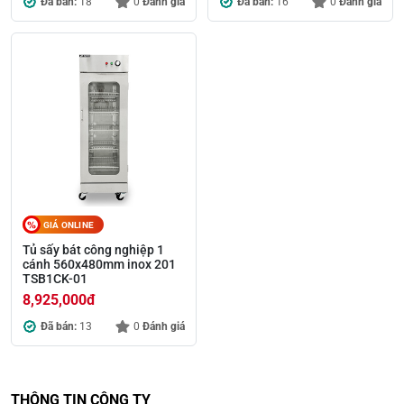
Đã bán:
18
0
Đánh giá
Đã bán:
16
0
Đánh giá
GIÁ ONLINE
Tủ sấy bát công nghiệp 1
cánh 560x480mm inox 201
TSB1CK-01
8,925,000
đ
Đã bán:
13
0
Đánh giá
THÔNG TIN CÔNG TY