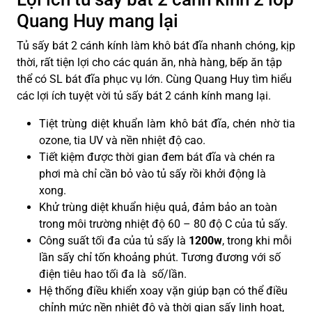
Quang Huy mang lại
Tủ sấy bát 2 cánh kính làm khô bát đĩa nhanh chóng, kịp
thời, rất tiện lợi cho các quán ăn, nhà hàng, bếp ăn tập
thể có SL bát đĩa phục vụ lớn. Cùng Quang Huy tìm hiểu
các lợi ích tuyệt vời tủ sấy bát 2 cánh kính mang lại.
Tiệt trùng diệt khuẩn làm khô bát đĩa, chén nhờ tia
ozone, tia UV và nền nhiệt độ cao.
Tiết kiệm được thời gian đem bát đĩa và chén ra
phơi mà chỉ cần bỏ vào tủ sấy rồi khởi động là
xong.
Khử trùng diệt khuẩn hiệu quả, đảm bảo an toàn
trong môi trường nhiệt độ 60 – 80 độ C của tủ sấy.
Công suất tối đa của tủ sấy là
1200w
, trong khi mỗi
lần sấy chỉ tốn khoảng phút. Tương đương với số
điện tiêu hao tối đa là số/lần.
Hệ thống điều khiển xoay vặn giúp bạn có thể điều
chỉnh mức nền nhiệt độ và thời gian sấy linh hoạt,