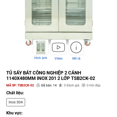
Hình ảnh
Video
Mô tả
TỦ SẤY BÁT CÔNG NGHIỆP 2 CÁNH
1140X480MM INOX 201 2 LỚP TSB2CK-02
MÃ SP:
TSB2CK-02
Đã bán: 14
0
Đánh giá
0
Hỏi đáp
Chất liệu:
Inox 304
Khu vực: