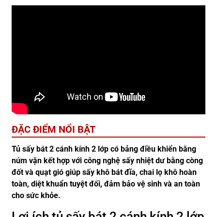
ĐẶC ĐIỂM NỔI BẬT
Tủ sấy bát 2 cánh kính 2 lớp có bảng điều khiển bằng
núm vặn kết hợp với công nghệ sấy nhiệt dư bằng còng
đốt và quạt gió giúp sấy khô bát đĩa, chai lọ khô hoàn
toàn, diệt khuẩn tuyệt đối, đảm bảo vệ sinh và an toàn
cho sức khỏe.
Lợi ích tủ sấy bát 2 cánh kính 2 lớp