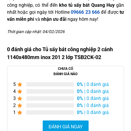
công nghiệp, có thể đến
kho tủ sấy bát Quang Huy
gần
nhất hoặc gọi ngày tới Hotline
09666 23 666
để được
tư
vấn miễn phí
và
nhận ưu đãi
ngay hôm nay!
Thời gian cập nhật: 04/02/2026
0 đánh giá cho Tủ sấy bát công nghiệp 2 cánh
1140x480mm inox 201 2 lớp TSB2CK-02
CHƯA CÓ
ĐÁNH GIÁ NÀO
5
0%
| 0 đánh giá
4
0%
| 0 đánh giá
3
0%
| 0 đánh giá
2
0%
| 0 đánh giá
1
0%
| 0 đánh giá
ĐÁNH GIÁ NGAY