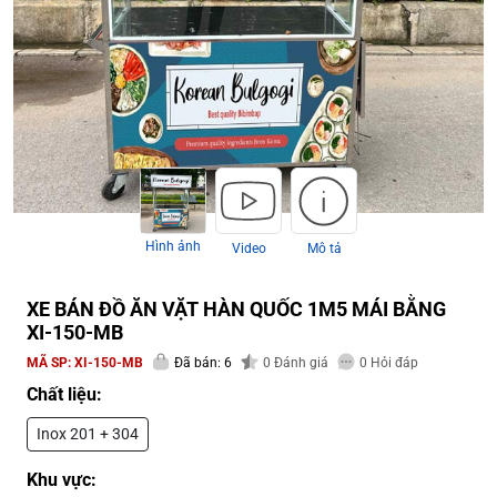
Hình ảnh
Video
Mô tả
XE BÁN ĐỒ ĂN VẶT HÀN QUỐC 1M5 MÁI BẰNG
XI-150-MB
MÃ SP:
XI-150-MB
Đã bán: 6
0
Đánh giá
0
Hỏi đáp
Chất liệu:
Inox 201 + 304
Khu vực: