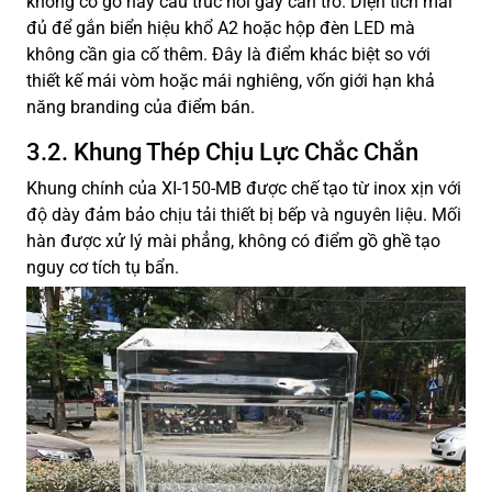
không có gờ hay cấu trúc nổi gây cản trở. Diện tích mái
đủ để gắn biển hiệu khổ A2 hoặc hộp đèn LED mà
không cần gia cố thêm. Đây là điểm khác biệt so với
thiết kế mái vòm hoặc mái nghiêng, vốn giới hạn khả
năng branding của điểm bán.
3.2. Khung Thép Chịu Lực Chắc Chắn
Khung chính của XI-150-MB được chế tạo từ inox xịn với
độ dày đảm bảo chịu tải thiết bị bếp và nguyên liệu. Mối
hàn được xử lý mài phẳng, không có điểm gồ ghề tạo
nguy cơ tích tụ bẩn.