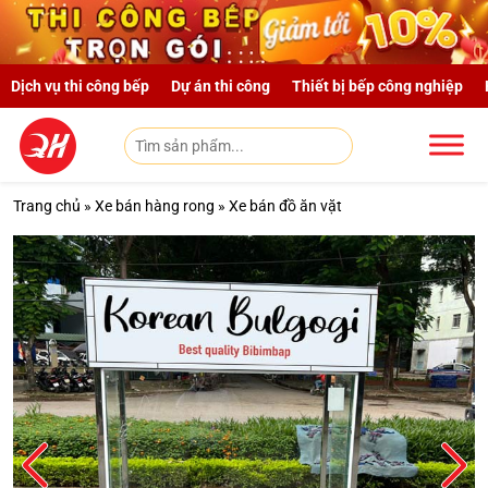
Skip to main content
Dịch vụ thi công bếp
Dự án thi công
Thiết bị bếp công nghiệp
Trang chủ
»
Xe bán hàng rong
»
Xe bán đồ ăn vặt