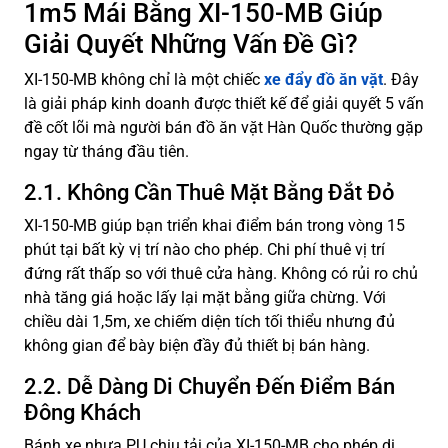
1m5 Mái Bằng XI-150-MB Giúp
Giải Quyết Những Vấn Đề Gì?
XI-150-MB không chỉ là một chiếc
xe đẩy đồ ăn vặt
. Đây
là giải pháp kinh doanh được thiết kế để giải quyết 5 vấn
đề cốt lõi mà người bán đồ ăn vặt Hàn Quốc thường gặp
ngay từ tháng đầu tiên.
2.1. Không Cần Thuê Mặt Bằng Đắt Đỏ
XI-150-MB giúp bạn triển khai điểm bán trong vòng 15
phút tại bất kỳ vị trí nào cho phép. Chi phí thuê vị trí
đứng rất thấp so với thuê cửa hàng. Không có rủi ro chủ
nhà tăng giá hoặc lấy lại mặt bằng giữa chừng. Với
chiều dài 1,5m, xe chiếm diện tích tối thiểu nhưng đủ
không gian để bày biện đầy đủ thiết bị bán hàng.
2.2. Dễ Dàng Di Chuyển Đến Điểm Bán
Đông Khách
Bánh xe nhựa PU chịu tải của XI-150-MB cho phép di