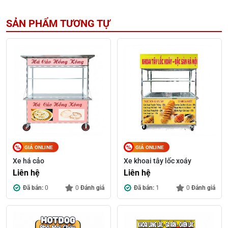
SẢN PHẨM TƯƠNG TỰ
GIÁ ONLINE
GIÁ ONLINE
Xe há cảo
Xe khoai tây lốc xoáy
Liên hệ
Liên hệ
Đã bán:
0
0
Đánh giá
Đã bán:
1
0
Đánh giá