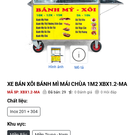
Hình ảnh
Mô tả
XE BÁN XÔI BÁNH MÌ MÁI CHÙA 1M2 XBX1.2-MA
MÃ SP:
XBX1.2-MA
Đã bán: 29
0
Đánh giá
0
Hỏi đáp
Chất liệu:
Inox 201 + 304
Khu vực:
Miền Bắc
Miền Trung - Nam