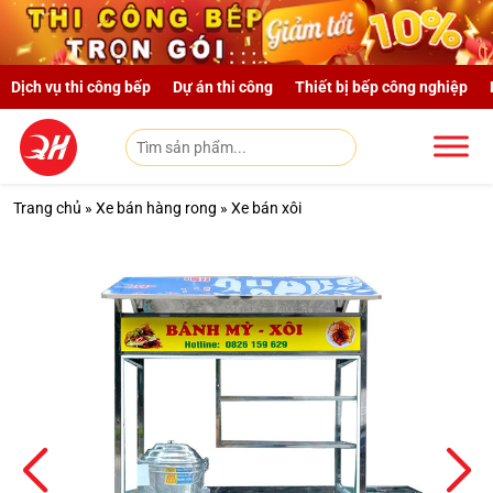
Skip to main content
Dịch vụ thi công bếp
Dự án thi công
Thiết bị bếp công nghiệp
Trang chủ
»
Xe bán hàng rong
»
Xe bán xôi