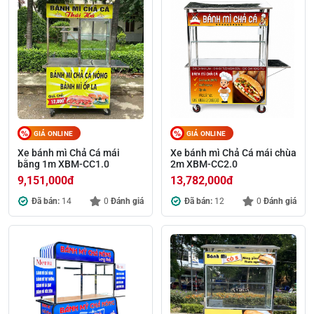
GIÁ ONLINE
GIÁ ONLINE
Xe bánh mì Chả Cá mái
Xe bánh mì Chả Cá mái chùa
bằng 1m XBM-CC1.0
2m XBM-CC2.0
9,151,000
đ
13,782,000
đ
Đã bán:
14
0
Đánh giá
Đã bán:
12
0
Đánh giá