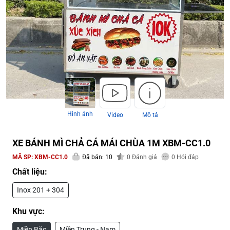
Hình ảnh
Video
Mô tả
XE BÁNH MÌ CHẢ CÁ MÁI CHÙA 1M XBM-CC1.0
MÃ SP:
XBM-CC1.0
Đã bán: 10
0
Đánh giá
0
Hỏi đáp
Chất liệu:
Inox 201 + 304
Khu vực:
Miền Bắc
Miền Trung - Nam