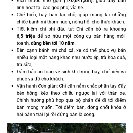
Kích thước nhỏ gọn
(1×0,6×1,8m)
, giúp đẩy bán
linh hoạt tại các góc phố, vỉa hè.
Chế biến, bày bán tại chỗ, giúp mang lại những
chiếc bánh mì thơm ngon, nóng hổi cho thực khách.
Tiết kiệm chi phí đầu tư: Chỉ cần bỏ ra khoảng
6,5
triệu
để sở hữu một công cụ bán hàng mới
toanh,
dùng
bền tới 10 năm
.
Bên cạnh bánh mì chả cá, xe có thể phục vụ bán
nhiều loại mặt hàng khác như nước ép, trà hoa quả,
trà sữa,…
Đảm bảo an toàn vệ sinh khi trưng bày, chế biến và
phục vụ đồ cho khách.
Vận hành đơn giản: Chỉ cần nắm chắc phần tay đẩy
bên hông, kéo theo chiều ngược lại với thân xe.
Chỉnh hướng phù hợp qua bộ phận để đi tới điểm
bán mong muốn. Tới điểm bán, đóng chốt khóa ở
hai bánh trái lại rồi đứng bán là xong
.