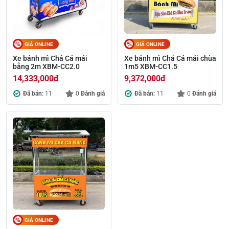
GIÁ ONLINE
GIÁ ONLINE
Xe bánh mì Chả Cá mái
Xe bánh mì Chả Cá mái chùa
bằng 2m XBM-CC2.0
1m5 XBM-CC1.5
14,333,000
đ
9,372,000
đ
Đã bán:
11
0
Đánh giá
Đã bán:
11
0
Đánh giá
GIÁ ONLINE