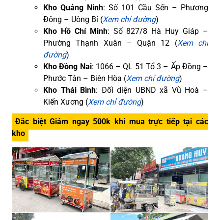
Kho Quảng Ninh
: Số 101 Cầu Sến – Phương
Đông – Uông Bí (
Xem chỉ đường
)
Kho Hồ Chí Minh
: Số 827/8 Hà Huy Giáp –
Phường Thạnh Xuân – Quận 12 (
Xem chỉ
đường
)
Kho Đồng Nai
: 1066 – QL 51 Tổ 3 – Ấp Đồng –
Phước Tân – Biên Hòa (
Xem chỉ đường
)
Kho Thái Bình
: Đối diện UBND xã Vũ Hoà –
Kiến Xương (
Xem chỉ đường
)
Đặc biệt Giảm ngay 500k khi mua trực tiếp tại các
kho