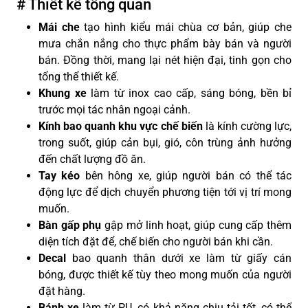
# Thiết kế tổng quan
Mái che
tạo hình kiểu mái chùa cơ bản, giúp che
mưa chắn nắng cho thực phẩm bày bán và người
bán. Đồng thời, mang lại nét hiện đại, tinh gọn cho
tổng thể thiết kế.
Khung xe
làm từ inox cao cấp, sáng bóng, bền bỉ
trước mọi tác nhân ngoại cảnh.
Kính bao quanh khu vực chế biến
là kính cường lực,
trong suốt, giúp cản bụi, gió, côn trùng ảnh hưởng
đến chất lượng đồ ăn.
Tay kéo
bên hông xe, giúp người bán có thể tác
động lực để dịch chuyển phương tiện tới vị trí mong
muốn.
Bàn gấp phụ
gập mở linh hoạt, giúp cung cấp thêm
diện tích đặt để, chế biến cho người bán khi cần.
Decal
bao quanh thân dưới xe làm từ giấy cán
bóng, được thiết kế tùy theo mong muốn của người
đặt hàng.
Bánh xe
làm từ PU, có khả năng chịu tải tốt, có thể