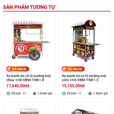
SẢN PHẨM TƯƠNG TỰ
GIÁ ONLINE
GIÁ ONLINE
Xe bánh mì có lò nướng mái
Xe bánh mì có lò nướng mái
chùa 1m8 XBM-TNK1.8
vòm 1m5 XBM-TNK1.5
17,640,000
đ
15,105,000
đ
Đã bán:
20
0
Đánh giá
Đã bán:
16
0
Đánh giá