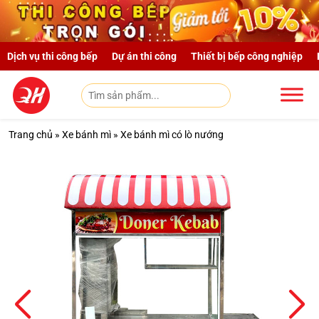
Skip to main content
Dịch vụ thi công bếp
Dự án thi công
Thiết bị bếp công nghiệp
Trang chủ
»
Xe bánh mì
»
Xe bánh mì có lò nướng