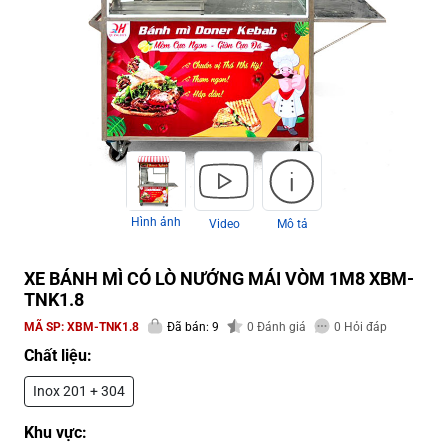
Hình ảnh
Video
Mô tả
XE BÁNH MÌ CÓ LÒ NƯỚNG MÁI VÒM 1M8 XBM-
TNK1.8
MÃ SP:
XBM-TNK1.8
Đã bán: 9
0
Đánh giá
0
Hỏi đáp
Chất liệu:
Inox 201 + 304
Khu vực: