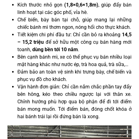
Kích thước nhỏ gọn
(1,8×0,6×1,8m)
, giúp đẩy bán
linh hoạt tại các góc phố, vỉa hè.
Chế biến, bày bán tại chỗ, giúp mang lại những
chiếc bánh mì thơm ngon, nóng hổi cho thực khách.
Tiết kiệm chi phí đầu tư: Chỉ cần bỏ ra khoảng
14,5
– 15,2 triệu
để sở hữu một công cụ bán hàng mới
toanh,
dùng
bền tới 10 năm
.
Bên cạnh bánh mì, xe có thể phục vụ bán nhiều loại
mặt hàng khác như nước ép, trà hoa quả, trà sữa,…
Đảm bảo an toàn vệ sinh khi trưng bày, chế biến và
phục vụ đồ cho khách.
Vận hành đơn giản: Chỉ cần nắm chắc phần tay đẩy
bên hông, kéo theo chiều ngược lại với thân xe.
Chỉnh hướng phù hợp qua bộ phận để đi tới điểm
bán mong muốn. Tới điểm bán, đóng chốt khóa ở
hai bánh trái lại rồi đứng bán là xong
.