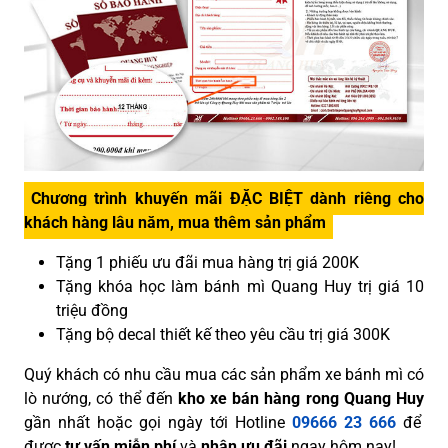
Chương trình khuyến mãi ĐẶC BIỆT dành riêng cho
khách hàng lâu năm, mua thêm sản phẩm
Tặng 1 phiếu ưu đãi mua hàng trị giá 200K
Tặng khóa học làm bánh mì Quang Huy trị giá 10
triệu đồng
Tặng bộ decal thiết kế theo yêu cầu trị giá 300K
Quý khách có nhu cầu mua các sản phẩm xe bánh mì có
lò nướng, có thể đến
kho xe bán hàng rong Quang Huy
gần nhất hoặc gọi ngày tới Hotline
09666 23 666
để
được
tư vấn miễn phí
và
nhận ưu đãi
ngay hôm nay!