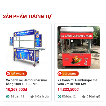
SẢN PHẨM TƯƠNG TỰ
GIÁ ONLINE
GIÁ ONLINE
Xe bánh mì Hamburger mái
Xe bánh mì Hamburger mái
bằng 1m8 XI-180-MB
vòm 2m XI-200-MV
10,363,500
đ
14,332,500
đ
Đã bán:
12
0
Đánh giá
Đã bán:
12
0
Đánh giá