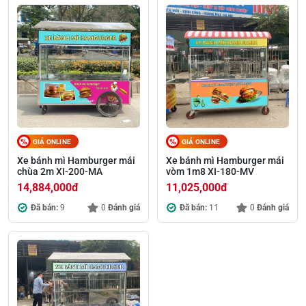
GIÁ ONLINE
GIÁ ONLINE
Xe bánh mì Hamburger mái
Xe bánh mì Hamburger mái
chùa 2m XI-200-MA
vòm 1m8 XI-180-MV
14,884,000
đ
11,025,000
đ
Đã bán:
9
0
Đánh giá
Đã bán:
11
0
Đánh giá