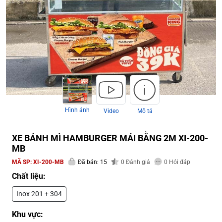
Hình ảnh
Video
Mô tả
XE BÁNH MÌ HAMBURGER MÁI BẰNG 2M XI-200-
MB
MÃ SP:
XI-200-MB
Đã bán: 15
0
Đánh giá
0
Hỏi đáp
Chất liệu:
Inox 201 + 304
Khu vực: