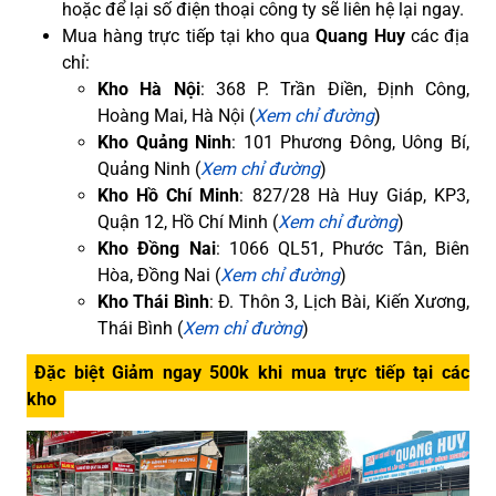
hoặc để lại số điện thoại công ty sẽ liên hệ lại ngay.
Mua hàng trực tiếp tại kho qua
Quang Huy
các địa
chỉ:
Kho Hà Nội
: 368 P. Trần Điền, Định Công,
Hoàng Mai, Hà Nội (
Xem chỉ đường
)
Kho Quảng Ninh
: 101 Phương Đông, Uông Bí,
Quảng Ninh (
Xem chỉ đường
)
Kho Hồ Chí Minh
: 827/28 Hà Huy Giáp, KP3,
Quận 12, Hồ Chí Minh (
Xem chỉ đường
)
Kho Đồng Nai
: 1066 QL51, Phước Tân, Biên
Hòa, Đồng Nai (
Xem chỉ đường
)
Kho Thái Bình
: Đ. Thôn 3, Lịch Bài, Kiến Xương,
Thái Bình (
Xem chỉ đường
)
Đặc biệt Giảm ngay 500k khi mua trực tiếp tại các
kho