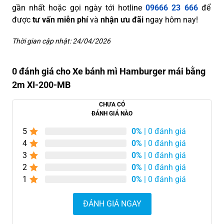
gần nhất hoặc gọi ngày tới hotline
09666 23 666
để
được
tư vấn miễn phí
và
nhận ưu đãi
ngay hôm nay!
Thời gian cập nhật: 24/04/2026
0 đánh giá cho Xe bánh mì Hamburger mái bằng
2m XI-200-MB
CHƯA CÓ
ĐÁNH GIÁ NÀO
5
0%
| 0 đánh giá
4
0%
| 0 đánh giá
3
0%
| 0 đánh giá
2
0%
| 0 đánh giá
1
0%
| 0 đánh giá
ĐÁNH GIÁ NGAY