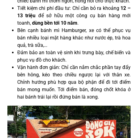
chiếc bánh mì thơm ngon, nóng hổi cho thực khách.
Tiết kiệm chi phí đầu tư: Chỉ cần bỏ ra khoảng
12 –
13 triệu
để sở hữu một công cụ bán hàng mới
toanh,
dùng
bền tới 10 năm
.
Bên cạnh bánh mì Hamburger, xe có thể phục vụ
bán nhiều loại mặt hàng khác như nước ép, trà hoa
quả, trà sữa,…
Đảm bảo an toàn vệ sinh khi trưng bày, chế biến và
phục vụ đồ cho khách.
Vận hành đơn giản: Chỉ cần nắm chắc phần tay đẩy
bên hông, kéo theo chiều ngược lại với thân xe.
Chỉnh hướng phù hợp qua bộ phận để đi tới điểm
bán mong muốn. Tới điểm bán, đóng chốt khóa ở
hai bánh trái lại rồi đứng bán là xong
.