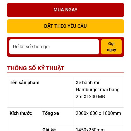
MUA NGAY
ĐẶT THEO YÊU CẦU
Gọi
ngay
THÔNG SỐ KỸ THUẬT
Tên sản phẩm
Xe bánh mì
Hamburger mái bằng
2m XI-200-MB
Kích thước
Tổng xe
2000x 600 x 1800mm
Giá kệ
1450x250mm