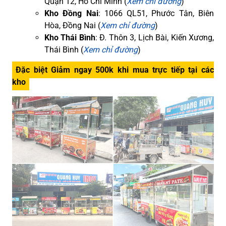
Quận 12, Hồ Chí Minh (
Xem chỉ đường
)
Kho Đồng Nai
: 1066 QL51, Phước Tân, Biên
Hòa, Đồng Nai (
Xem chỉ đường
)
Kho Thái Bình
: Đ. Thôn 3, Lịch Bài, Kiến Xương,
Thái Bình (
Xem chỉ đường
)
Đặc biệt Giảm ngay 500k khi mua trực tiếp tại các
kho