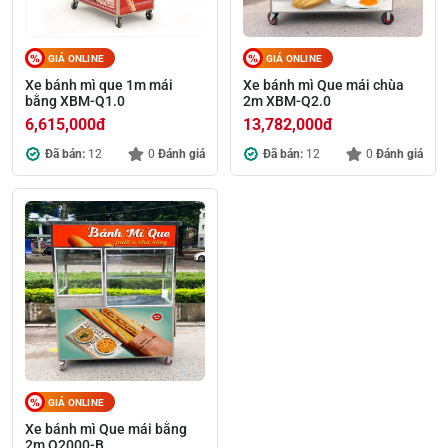
GIÁ ONLINE
GIÁ ONLINE
Xe bánh mì que 1m mái
Xe bánh mì Que mái chùa
bằng XBM-Q1.0
2m XBM-Q2.0
6,615,000
đ
13,782,000
đ
Đã bán:
12
0
Đánh giá
Đã bán:
12
0
Đánh giá
GIÁ ONLINE
Xe bánh mì Que mái bằng
2m Q2000-B