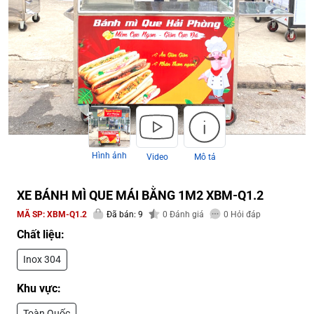
Hình ảnh
Video
Mô tả
XE BÁNH MÌ QUE MÁI BẰNG 1M2 XBM-Q1.2
MÃ SP:
XBM-Q1.2
Đã bán: 9
0
Đánh giá
0
Hỏi đáp
Chất liệu:
Inox 304
Khu vực:
Toàn Quốc