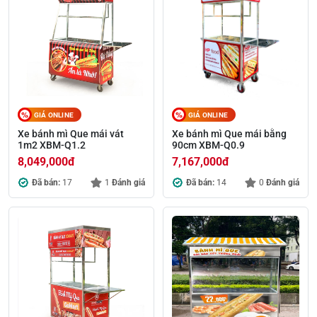
GIÁ ONLINE
GIÁ ONLINE
Xe bánh mì Que mái vát
Xe bánh mì Que mái bằng
1m2 XBM-Q1.2
90cm XBM-Q0.9
8,049,000
đ
7,167,000
đ
Đã bán:
17
1
Đánh giá
Đã bán:
14
0
Đánh giá