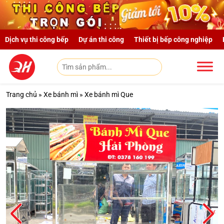
Skip to main content
Dịch vụ thi công bếp
Dự án thi công
Thiết bị bếp công nghiệp
Trang chủ
»
Xe bánh mì
»
Xe bánh mì Que