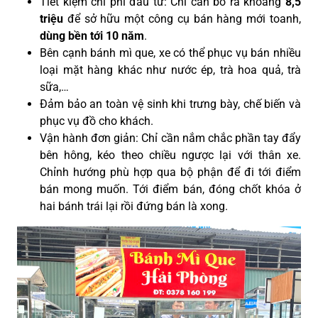
Tiết kiệm chi phí đầu tư: Chỉ cần bỏ ra khoảng
8,5
triệu
để sở hữu một công cụ bán hàng mới toanh,
dùng
bền tới 10 năm
.
Bên cạnh bánh mì que, xe có thể phục vụ bán nhiều
loại mặt hàng khác như nước ép, trà hoa quả, trà
sữa,…
Đảm bảo an toàn vệ sinh khi trưng bày, chế biến và
phục vụ đồ cho khách.
Vận hành đơn giản: Chỉ cần nắm chắc phần tay đẩy
bên hông, kéo theo chiều ngược lại với thân xe.
Chỉnh hướng phù hợp qua bộ phận để đi tới điểm
bán mong muốn. Tới điểm bán, đóng chốt khóa ở
hai bánh trái lại rồi đứng bán là xong
.