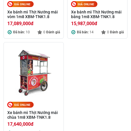
GIÁ ONLINE
GIÁ ONLINE
Xe bánh mì Thịt Nướng mái
Xe bánh mì Thịt Nướng mái
vòm 1m8 XBM-TNK1.8
bằng 1m8 XBM-TNK1.8
17,089,000
đ
15,987,000
đ
Đã bán:
10
0
Đánh giá
Đã bán:
14
0
Đánh giá
GIÁ ONLINE
Xe bánh mì Thịt Nướng mái
chùa 1m8 XBM-TNK1.8
17,640,000
đ