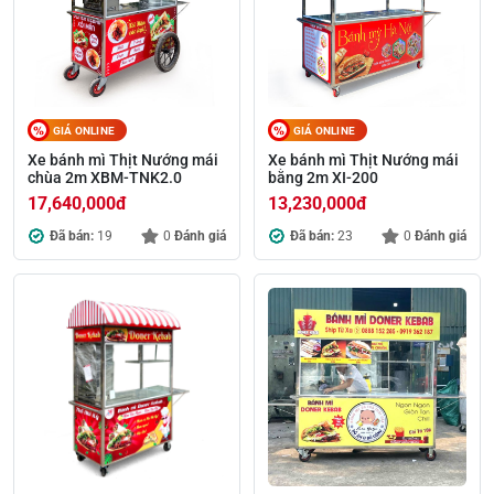
GIÁ ONLINE
GIÁ ONLINE
Xe bánh mì Thịt Nướng mái
Xe bánh mì Thịt Nướng mái
chùa 2m XBM-TNK2.0
bằng 2m XI-200
17,640,000
đ
13,230,000
đ
Đã bán:
19
0
Đánh giá
Đã bán:
23
0
Đánh giá