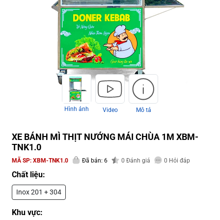
Hình ảnh
Video
Mô tả
XE BÁNH MÌ THỊT NƯỚNG MÁI CHÙA 1M XBM-
TNK1.0
MÃ SP:
XBM-TNK1.0
Đã bán: 6
0
Đánh giá
0
Hỏi đáp
Chất liệu:
Inox 201 + 304
Khu vực: