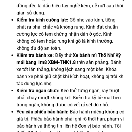
đồng đều là dấu hiệu tay nghề kém, dễ nứt sau thời
gian sử dụng.
Kiểm tra kính cường lực:
Gõ nhẹ vào kính, tiếng
phát ra phải chắc và không rung. Kính đạt chuẩn
cường lực có tem chứng nhận dán ở góc. Kính
không có tem hoặc rung khi gõ là kính thường,
không đủ độ an toàn.
Kiểm tra bánh xe:
Đẩy thử
Xe bánh mì Thổ Nhĩ Kỳ
mái bằng 1m8 XBM-TNK1.8
trên sàn phẳng. Bánh
xe tốt lăn thẳng, không lệch sang một bên. Khóa
bánh xe phải giữ chặt khi kích hoạt, không bị trôi khi
tác dụng lực nhẹ.
Kiểm tra ngăn chứa:
Kéo thử từng ngăn, ray trượt
phải chạy mượt không kẹt. Kiểm tra kỹ bề mặt bên
trong ngăn, không được có vết gỉ sét dù nhỏ.
Yêu cầu phiếu bảo hành:
Bảo hành miệng không có
giá trị. Phiếu bảo hành phải ghi rõ thời hạn, phạm vi
bảo hành và thông tin liên hệ đơn vị bảo hành. Tối