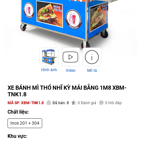
Hình ảnh
Video
Mô tả
XE BÁNH MÌ THỔ NHĨ KỲ MÁI BẰNG 1M8 XBM-
TNK1.8
MÃ SP:
XBM-TNK1.8
Đã bán: 8
0
Đánh giá
0
Hỏi đáp
Chất liệu:
Inox 201 + 304
Khu vực: