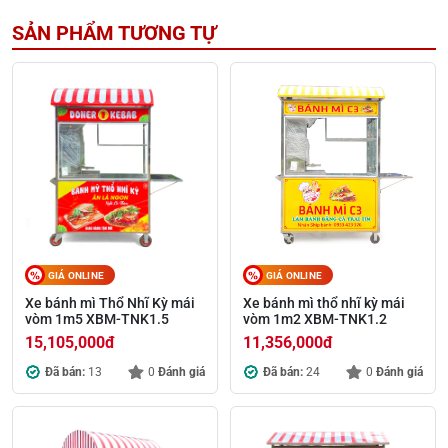
SẢN PHẨM TƯƠNG TỰ
GIÁ ONLINE
GIÁ ONLINE
Xe bánh mì Thổ Nhĩ Kỳ mái
Xe bánh mì thổ nhĩ kỳ mái
vòm 1m5 XBM-TNK1.5
vòm 1m2 XBM-TNK1.2
15,105,000
đ
11,356,000
đ
Đã bán:
13
0
Đánh giá
Đã bán:
24
0
Đánh giá