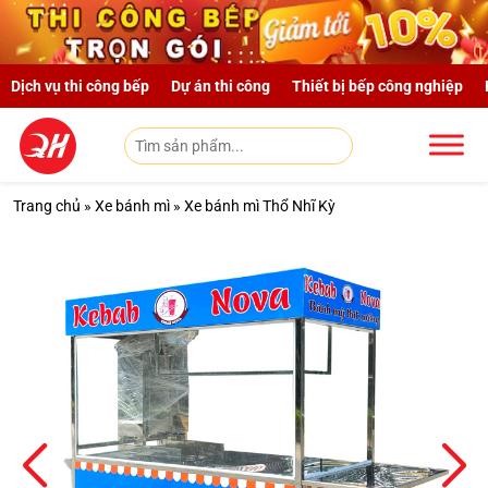
Skip to main content
Dịch vụ thi công bếp
Dự án thi công
Thiết bị bếp công nghiệp
Trang chủ
»
Xe bánh mì
»
Xe bánh mì Thổ Nhĩ Kỳ