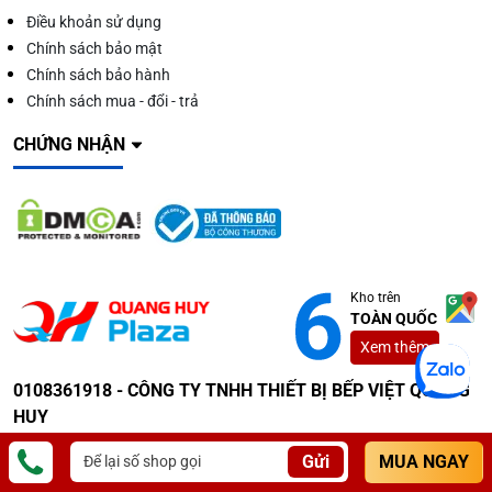
Điều khoản sử dụng
Chính sách bảo mật
Chính sách bảo hành
Chính sách mua - đổi - trả
CHỨNG NHẬN
Kho trên
TOÀN QUỐC
Xem thêm
0108361918 - CÔNG TY TNHH THIẾT BỊ BẾP VIỆT QUANG
HUY
Gửi
MUA NGAY
Địa chỉ:
Văn phòng
:
Số 10 Ngõ 115 Đường Định Công, Phường Phương