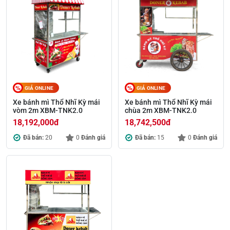
GIÁ ONLINE
GIÁ ONLINE
Xe bánh mì Thổ Nhĩ Kỳ mái
Xe bánh mì Thổ Nhĩ Kỳ mái
vòm 2m XBM-TNK2.0
chùa 2m XBM-TNK2.0
18,192,000
đ
18,742,500
đ
Đã bán:
20
0
Đánh giá
Đã bán:
15
0
Đánh giá