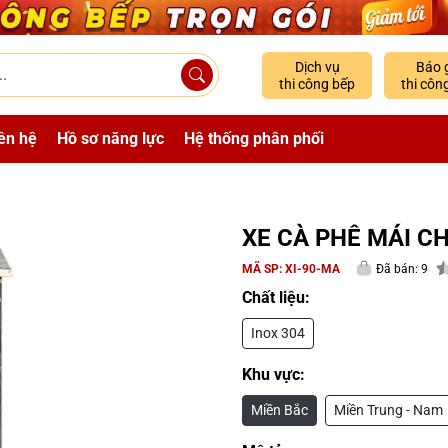
Dịch vụ
Báo 
thi công bếp
thi côn
ên hệ
Hồ sơ năng lực
Hệ thống phân phối
XE CÀ PHÊ MÁI C
MÃ SP:
XI-90-MA
Đã bán: 9
Chất liệu:
Inox 304
Khu vực:
Miền Bắc
Miền Trung - Nam