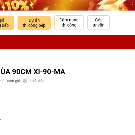
Cẩm nang
Góc
giá
Dự án
thi công
tư vấn
g bếp
thi công bếp
HÙA 90CM XI-90-MA
0
Đánh giá
0
Hỏi đáp