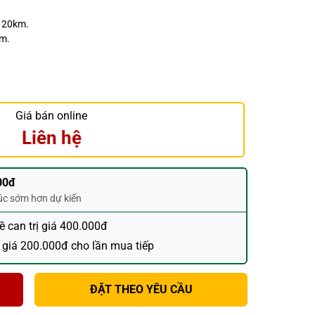
h 20km.
ăm.
Giá bán online
Liên hệ
00đ
húc sớm hơn dự kiến
đề can trị giá 400.000đ
 giá 200.000đ cho lần mua tiếp
ĐẶT THEO YÊU CẦU