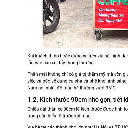
Khi khách đi bộ hoặc dừng xe trên vỉa hè, hình d
lẫn vào các xe đẩy thông thường.
Phần mái không chỉ có giá trị thẩm mỹ mà còn gi
việc và bảo vệ dụng cụ pha cà phê khỏi ánh sáng t
Nam nơi nhiệt độ mùa hè thường vượt 35°C
1.2. Kích thước 90cm nhỏ gọn, tiết k
Chiều dài thân xe 90cm là kích thước được tính toá
trọng cần hiểu rõ trước khi mua.
Vỉa hè tại các thành phố lớn như Hà Nội và TP. HC