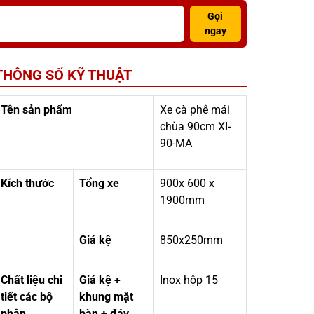
Gọi
ngay
THÔNG SỐ KỸ THUẬT
Tên sản phẩm
Xe cà phê mái
chùa 90cm XI-
90-MA
Kích thước
Tổng xe
900x 600 x
1900mm
Giá kệ
850x250mm
Chất liệu chi
Giá kệ +
Inox hộp 15
tiết các bộ
khung mặt
phận
bàn + đáy