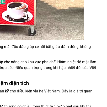
ạng mái độc đáo giúp xe nổi bật giữa đám đông, không
úp che nắng cho khu vực pha chế. Hiảm nhiệt độ mặt làm
rực tiếp. Điều quan trọng trong khí hậu nhiệt đới của Việt
iệm diện tích
n kỹ cho điều kiện vỉa hè Việt Nam. Đây là giá trị quan
M thường có chiều rộng thực tế 1,5-2,5 mét sau khi trừ