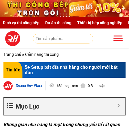
Skip to main content
Dịch vụ thi công bếp
Dự án thi công
Thiết bị bếp công nghiệp
Trang chủ
»
Cẩm nang thi công
5+ Setup bát đĩa nhà hàng cho người mới bắt
Tin tức
đầu
Quang Huy Plaza
681 Lượt xem
0 Bình luận
Mục Lục
Không gian nhà hàng là một trong những yếu tố rất quan