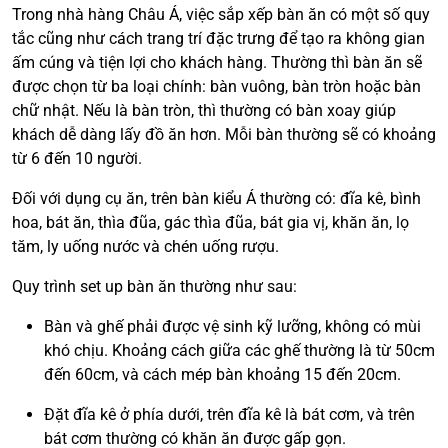
Trong nhà hàng Châu Á, việc sắp xếp bàn ăn có một số quy
tắc cũng như cách trang trí đặc trưng để tạo ra không gian
ấm cúng và tiện lợi cho khách hàng. Thường thì bàn ăn sẽ
được chọn từ ba loại chính: bàn vuông, bàn tròn hoặc bàn
chữ nhật. Nếu là bàn tròn, thì thường có bàn xoay giúp
khách dễ dàng lấy đồ ăn hơn. Mỗi bàn thường sẽ có khoảng
từ 6 đến 10 người.
Đối với dụng cụ ăn, trên bàn kiểu Á thường có: đĩa kê, bình
hoa, bát ăn, thìa đũa, gác thìa đũa, bát gia vị, khăn ăn, lọ
tăm, ly uống nước và chén uống rượu.
Quy trình set up bàn ăn thường như sau:
Bàn và ghế phải được vệ sinh kỹ lưỡng, không có mùi
khó chịu. Khoảng cách giữa các ghế thường là từ 50cm
đến 60cm, và cách mép bàn khoảng 15 đến 20cm.
Đặt đĩa kê ở phía dưới, trên đĩa kê là bát cơm, và trên
bát cơm thường có khăn ăn được gấp gọn.