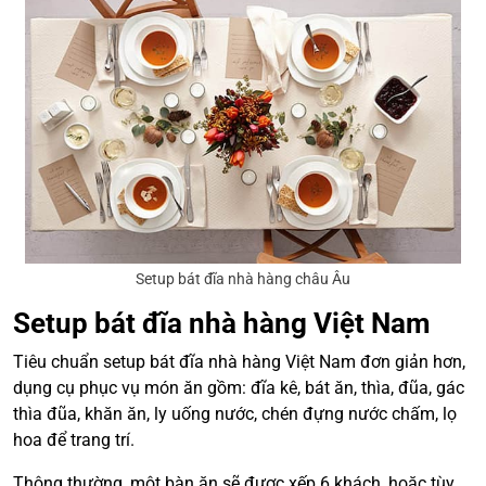
Setup bát đĩa nhà hàng châu Âu
Setup bát đĩa nhà hàng Việt Nam
Tiêu chuẩn setup bát đĩa nhà hàng Việt Nam đơn giản hơn,
dụng cụ phục vụ món ăn gồm: đĩa kê, bát ăn, thìa, đũa, gác
thìa đũa, khăn ăn, ly uống nước, chén đựng nước chấm, lọ
hoa để trang trí.
Thông thường, một bàn ăn sẽ được xếp 6 khách, hoặc tùy