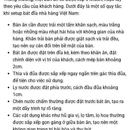
theo yêu cầu của khách hàng. Dưới đây là một số quy tắc
khi setup bát đĩa nhà hàng Việt Nam:
Bàn ăn cần được trải một tấm khăn sạch, màu trắng
hoặc những màu nhạt hài hòa với không gian của nhà
hàng. Khăn trải bàn phải được giặt sạch và trải đều,
tạo nên sự cân đối trên bề mặt của bàn.
Bát ăn được đặt trên đĩa kê, kèm theo khăn ăn, đặt
chính diện với vị trí của khách, cách mép bàn khoảng
2cm.
Thìa và đũa được sắp xếp ngay ngắn trên gác thìa đũa,
để tiện cho việc sử dụng.
Ly nước được đặt phía trước, cách đầu đũa khoảng
1cm.
Chén nước chấm thường được đặt trước bát ăn, tạo ra
một dãy trình tự rõ ràng.
Các vật dụng khác như hũ gia vị, lọ tăm, lọ hoa thường
được sắp xếp gọn gàng ở giữa bàn ăn, tạo nên một
không gian trang trí hài hòa và thu hút.