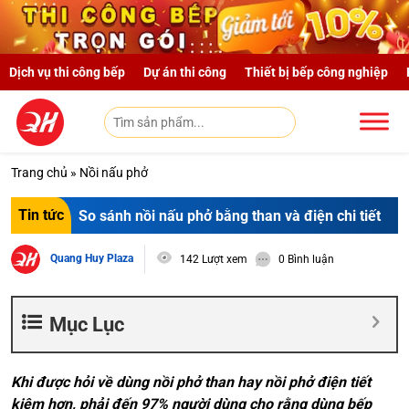
Skip to main content
Dịch vụ thi công bếp
Dự án thi công
Thiết bị bếp công nghiệp
Trang chủ
»
Nồi nấu phở
Tin tức
So sánh nồi nấu phở bằng than và điện chi tiết
Quang Huy Plaza
142 Lượt xem
0 Bình luận
Mục Lục
Khi được hỏi về dùng nồi phở than hay nồi phở điện tiết
kiệm hơn, phải đến 97% người dùng cho rằng dùng bếp