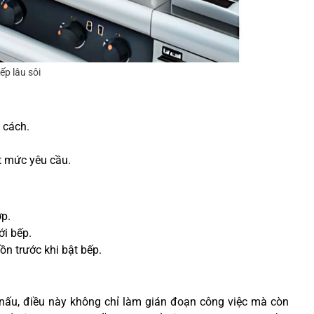
ếp lâu sôi
 cách.
t mức yêu cầu.
ợp.
ới bếp.
n trước khi bật bếp.
h nấu, điều này không chỉ làm gián đoạn công việc mà còn