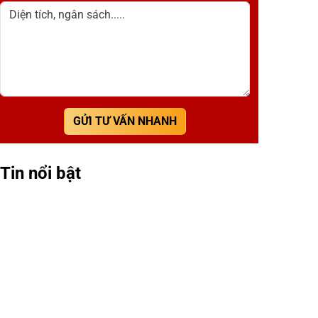
Diện tích, ngân sách.....
GỬI TƯ VẤN NHANH
Tin nổi bật