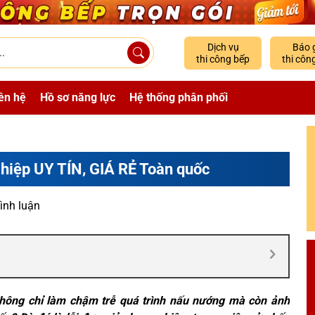
Dịch vụ
Báo 
thi công bếp
thi côn
ên hệ
Hồ sơ năng lực
Hệ thống phân phối
ghiệp UY TÍN, GIÁ RẺ Toàn quốc
ình luận
không chỉ làm chậm trễ quá trình nấu nướng mà còn ảnh