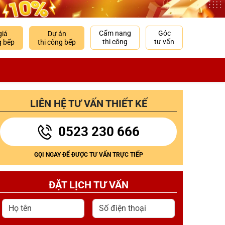
Cẩm nang
Góc
giá
Dự án
thi công
tư vấn
g bếp
thi công bếp
LIÊN HỆ TƯ VẤN THIẾT KẾ
0523 230 666
GỌI NGAY ĐỂ ĐƯỢC TƯ VẤN TRỰC TIẾP
ĐẶT LỊCH TƯ VẤN
Họ tên
Số điện thoại