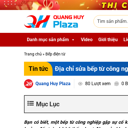
Skip to main content
Tìm sản phẩm
Danh mục sản phẩm
Video
Giới thiệu
Li
Trang chủ
»
Bếp điện từ
Địa chỉ sửa bếp từ công n
Tin tức
Quang Huy Plaza
80 Lượt xem
0 B
Mục Lục
Bạn có biết, một bếp từ công nghiệp gặp sự cố 