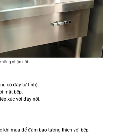
 không nhận nồi
ng có đáy từ tính).
ới mặt bếp.
ếp xúc với đáy nồi.
ước khi mua để đảm bảo tương thích với bếp.