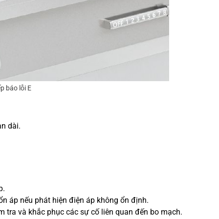
p báo lỗi E
n dài.
p.
ổn áp nếu phát hiện điện áp không ổn định.
ểm tra và khắc phục các sự cố liên quan đến bo mạch.