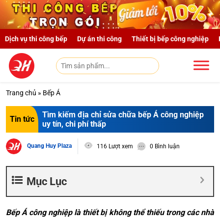
Skip to main content
Dịch vụ thi công bếp
Dự án thi công
Thiết bị bếp công nghiệp
Trang chủ
»
Bếp Á
Tìm kiếm địa chỉ sửa chữa bếp Á công nghiệp
Tin tức
uy tín, chi phí thấp
Quang Huy Plaza
116 Lượt xem
0 Bình luận
Mục Lục
Bếp Á công nghiệp là thiết bị không thể thiếu trong các nhà