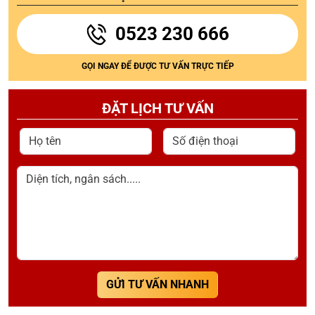
0523 230 666
GỌI NGAY ĐỂ ĐƯỢC TƯ VẤN TRỰC TIẾP
ĐẶT LỊCH TƯ VẤN
Họ tên
Số điện thoại
Diện tích, ngân sách.....
GỬI TƯ VẤN NHANH