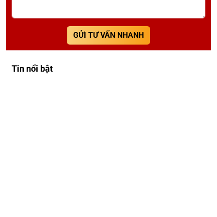
GỬI TƯ VẤN NHANH
Tin nổi bật