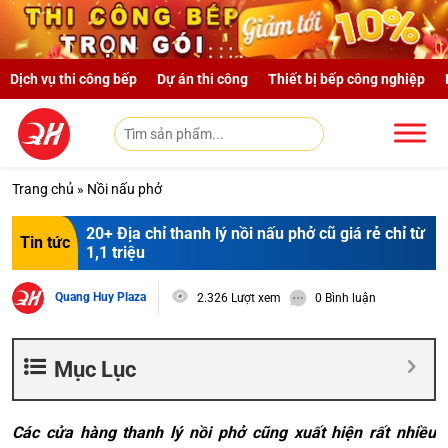
Skip to main content
Dịch vụ thi công bếp
Dự án thi công
Thiết bị bếp công nghiệp
Trang chủ
»
Nồi nấu phở
20+ Địa chỉ thanh lý nồi nấu phở cũ giá rẻ chỉ từ
Tin tức
1,1 triệu
Quang Huy Plaza
2.326 Lượt xem
0 Bình luận
Mục Lục
Các cửa hàng thanh lý nồi phở cũng xuất hiện rất nhiều