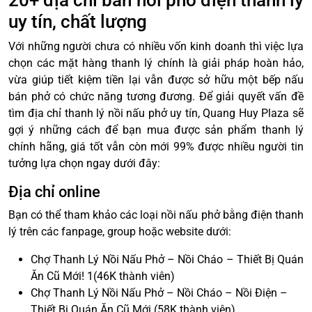
20+ địa chỉ bán nồi phở điện thanh lý
uy tín, chất lượng
Với những người chưa có nhiều vốn kinh doanh thì việc lựa
chọn các mặt hàng thanh lý chính là giải pháp hoàn hảo,
vừa giúp tiết kiệm tiền lại vẫn được sở hữu một bếp nấu
bán phở có chức năng tương đương. Để giải quyết vấn đề
tìm địa chỉ thanh lý nồi nấu phở uy tín, Quang Huy Plaza sẽ
gợi ý những cách để bạn mua được sản phẩm thanh lý
chính hãng, giá tốt vẫn còn mới 99% được nhiều người tin
tưởng lựa chọn ngay dưới đây:
Địa chỉ online
Bạn có thể tham khảo các loại nồi nấu phở bằng điện thanh
lý trên các fanpage, group hoặc website dưới:
Chợ Thanh Lý Nồi Nấu Phở – Nồi Cháo – Thiết Bị Quán
Ăn Cũ Mới! 1(46K thành viên)
Chợ Thanh Lý Nồi Nấu Phở – Nồi Cháo – Nồi Điện –
Thiết Bị Quán Ăn Cũ Mới (58K thành viên)