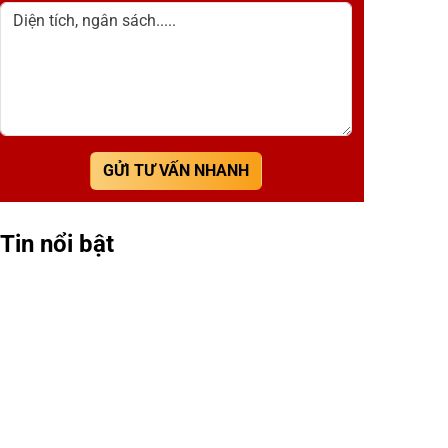
Diện tích, ngân sách.....
GỬI TƯ VẤN NHANH
Tin nổi bật