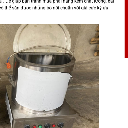
á”. Để giúp bạn tránh mua phải hàng kém chất lượng, bài
n có thể săn được những bộ nồi chuẩn với giá cực kỳ ưu