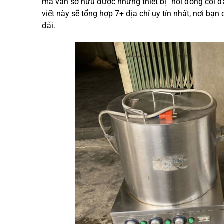
mà vẫn sở hữu được những thiết bị “nồi đồng cối đ
viết này sẽ tổng hợp 7+ địa chỉ uy tín nhất, nơi bạ
đãi.