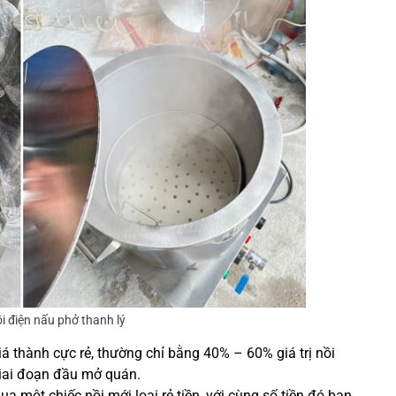
i điện nấu phở thanh lý
iá thành cực rẻ, thường chỉ bằng 40% – 60% giá trị nồi
 giai đoạn đầu mở quán.
ua một chiếc nồi mới loại rẻ tiền, với cùng số tiền đó bạn