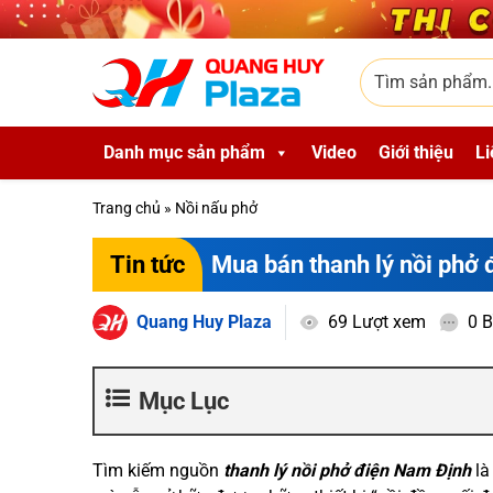
Skip to main content
Tìm sản phẩm
Danh mục sản phẩm
Video
Giới thiệu
Li
Trang chủ
»
Nồi nấu phở
Mua bán thanh lý nồi phở đ
Tin tức
Quang Huy Plaza
69 Lượt xem
0 B
Mục Lục
Tìm kiếm nguồn
thanh lý nồi phở điện Nam Định
là