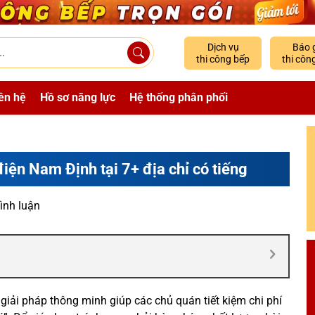
Dịch vụ
Báo 
thi công bếp
thi côn
ên hệ
Hồ sơ năng lực
Hệ thống phân phối
iện Nam Định tại 7+ địa chỉ có tiếng
ình luận
 giải pháp thông minh giúp các chủ quán tiết kiệm chi phí