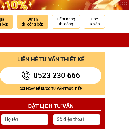
Cẩm nang
Góc
giá
Dự án
thi công
tư vấn
g bếp
thi công bếp
LIÊN HỆ TƯ VẤN THIẾT KẾ
0523 230 666
GỌI NGAY ĐỂ ĐƯỢC TƯ VẤN TRỰC TIẾP
ĐẶT LỊCH TƯ VẤN
Họ tên
Số điện thoại