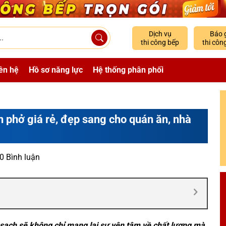
Dịch vụ
Báo 
thi công bếp
thi côn
ên hệ
Hồ sơ năng lực
Hệ thống phân phối
 phở giá rẻ, đẹp sang cho quán ăn, nhà
0 Bình luận
sạch sẽ không chỉ mang lại sự yên tâm về chất lượng mà