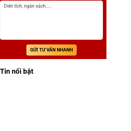
Diện tích, ngân sách.....
GỬI TƯ VẤN NHANH
Tin nổi bật