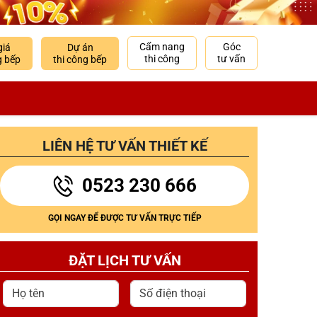
Cẩm nang
Góc
giá
Dự án
thi công
tư vấn
g bếp
thi công bếp
LIÊN HỆ TƯ VẤN THIẾT KẾ
0523 230 666
GỌI NGAY ĐỂ ĐƯỢC TƯ VẤN TRỰC TIẾP
ĐẶT LỊCH TƯ VẤN
Họ tên
Số điện thoại