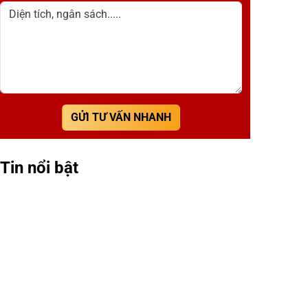
Diện tích, ngân sách.....
GỬI TƯ VẤN NHANH
Tin nổi bật