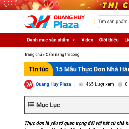
Skip to main content
Tìm sản phẩm
Danh mục sản phẩm
Video
Giới thiệu
Li
Trang chủ
»
Cẩm nang thi công
15 Mẫu Thực Đơn Nhà Hàng
Tin tức
Quang Huy Plaza
465 Lượt xem
0
Mục Lục
Thực đơn là yếu tố quan trọng đối với bất cứ nhà