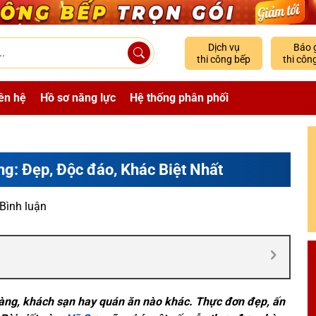
Dịch vụ
Báo 
thi công bếp
thi côn
ên hệ
Hồ sơ năng lực
Hệ thống phân phối
: Đẹp, Độc đáo, Khác Biệt Nhất
 Bình luận
 hàng, khách sạn hay quán ăn nào khác. Thực đơn đẹp, ấn