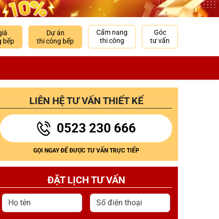
Cẩm nang
Góc
giá
Dự án
thi công
tư vấn
g bếp
thi công bếp
LIÊN HỆ TƯ VẤN THIẾT KẾ
0523 230 666
GỌI NGAY ĐỂ ĐƯỢC TƯ VẤN TRỰC TIẾP
ĐẶT LỊCH TƯ VẤN
Họ tên
Số điện thoại