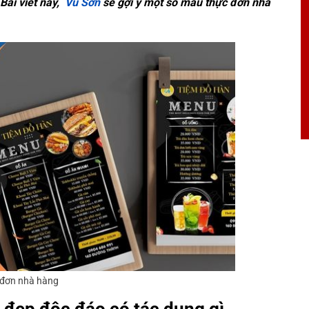
Bài viết này,
Vũ Sơn
sẽ gợi ý một số mẫu thực đơn nhà
đơn nhà hàng
đẹp độc đáo có tác dụng gì