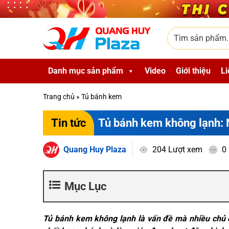
Skip to main content
Tìm sản phẩm
Danh mục sản phẩm
Video
Giới thiệu
Li
Trang chủ
»
Tủ bánh kem
Tủ bánh kem không lạnh: 
Tin tức
Quang Huy Plaza
204 Lượt xem
0
Mục Lục
Tủ bánh kem không lạnh là vấn đề mà nhiều chủ 