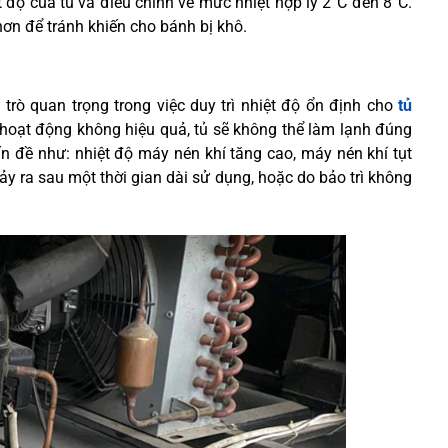
t độ của tủ và điều chỉnh về mức nhiệt hợp lý 2°C đến 8°C.
 hơn để tránh khiến cho bánh bị khô.
trò quan trọng trong việc duy trì nhiệt độ ổn định cho
tủ
 hoạt động không hiệu quả, tủ sẽ không thể làm lạnh đúng
n đề như: nhiệt độ máy nén khí tăng cao, máy nén khí tụt
 ra sau một thời gian dài sử dụng, hoặc do bảo trì không