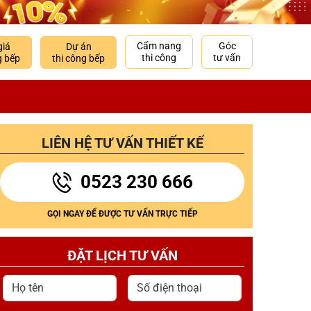
Cẩm nang
Góc
giá
Dự án
thi công
tư vấn
g bếp
thi công bếp
LIÊN HỆ TƯ VẤN THIẾT KẾ
0523 230 666
GỌI NGAY ĐỂ ĐƯỢC TƯ VẤN TRỰC TIẾP
ĐẶT LỊCH TƯ VẤN
Họ tên
Số điện thoại