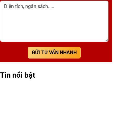
Diện tích, ngân sách.....
GỬI TƯ VẤN NHANH
Tin nổi bật