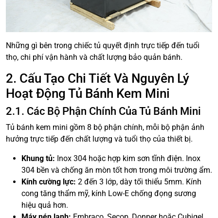
Những gì bên trong chiếc tủ quyết định trực tiếp đến tuổi
thọ, chi phí vận hành và chất lượng bảo quản bánh.
2. Cấu Tạo Chi Tiết Và Nguyên Lý
Hoạt Động Tủ Bánh Kem Mini
2.1. Các Bộ Phận Chính Của Tủ Bánh Mini
Tủ bánh kem mini gồm 8 bộ phận chính, mỗi bộ phận ảnh
hưởng trực tiếp đến chất lượng và tuổi thọ của thiết bị.
Khung tủ:
Inox 304 hoặc hợp kim sơn tĩnh điện. Inox
304 bền và chống ăn mòn tốt hơn trong môi trường ẩm.
Kính cường lực:
2 đến 3 lớp, dày tối thiểu 5mm. Kính
cong tăng thẩm mỹ, kính Low-E chống đọng sương
hiệu quả hơn.
Máy nén lạnh:
Embraco, Secop, Donper hoặc Cubigel.