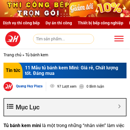
Skip to main content
Dịch vụ thi công bếp
Dự án thi công
Thiết bị bếp công nghiệp
Trang chủ
»
Tủ bánh kem
11 Mẫu tủ bánh kem Mini: Giá rẻ, Chất lượng
Tin tức
tốt. Đáng mua
Quang Huy Plaza
97 Lượt xem
0 Bình luận
Mục Lục
Tủ bánh kem mini
là một trong những “nhân viên” làm việc