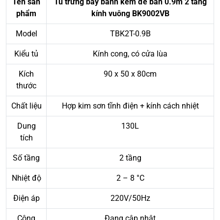
Tên sản
Tủ trưng bày bánh kem để bàn 0.9m 2 tầng
phẩm
kính vuông BK9002VB
Model
TBK2T-0.9B
Kiểu tủ
Kính cong, có cửa lùa
Kích
90 x 50 x 80cm
thước
Chất liệu
Hợp kim sơn tĩnh điện + kính cách nhiệt
Dung
130L
tích
Số tầng
2 tầng
Nhiệt độ
2 – 8 °C
Điện áp
220V/50Hz
Công
Đang cập nhật