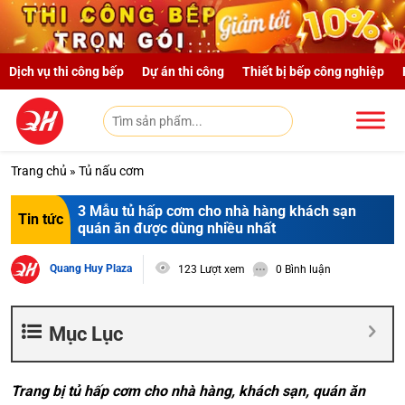
Skip to main content
Dịch vụ thi công bếp
Dự án thi công
Thiết bị bếp công nghiệp
Trang chủ
»
Tủ nấu cơm
3 Mẫu tủ hấp cơm cho nhà hàng khách sạn
Tin tức
quán ăn được dùng nhiều nhất
Quang Huy Plaza
123 Lượt xem
0 Bình luận
Mục Lục
Trang bị tủ hấp cơm cho nhà hàng, khách sạn, quán ăn